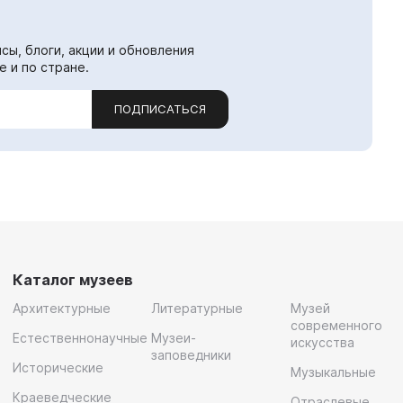
сы, блоги, акции и обновления
е и по стране.
ПОДПИСАТЬСЯ
Каталог музеев
Архитектурные
Литературные
Музей
современного
Естественнонаучные
Музеи-
искусства
заповедники
Исторические
Музыкальные
Краеведческие
Отраслевые