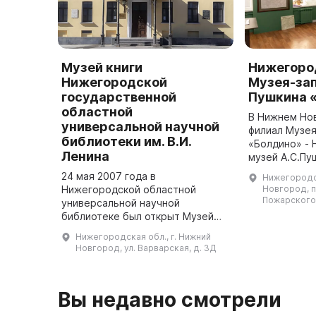
Музей книги
Нижегоро
Нижегородской
Музея-зап
государственной
Пушкина 
областной
В Нижнем Но
универсальной научной
филиал Музе
библиотеки им. В.И.
«Болдино» -
Ленина
музей А.С.Пу
центр музея.
24 мая 2007 года в
Нижегородск
размещается
Нижегородской областной
Новгород, п
гостиничных 
Пожарского, 
универсальной научной
библиотеке был открыт Музей
книги. Основой для экспозиций
Нижегородская обл., г. Нижний
стал богатый и уникальный фонд,
Новгород, ул. Варварская, д. 3Д
включающий более 50 тыс.
единиц, в том числе ...
Вы недавно смотрели