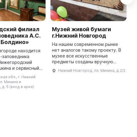
дский филиал
Музей живой бумаги
E
оведника А.С.
г.Нижний Новгород
T
«Болдино»
t
На нашем современном рынке
vi
нет аналогов такому проекту. В
вгороде находится
h
музее все искусственные
я-заповедника
c
предметы созданы вручную
 Нижегородский
мастерами Нижнего Новгорода
шкина и сервисный
Нижний Новгород, пл. Минина, д.2/2
Еленой Сашиной и Натальей
 Музей
ая обл., г. Нижний
Голубевой с помощью техники
 в здании бывших
л. Минина и
папье-маше, ...
номерах купца
д. 5 (вход в арке)
Дмитрия Деулина. ...