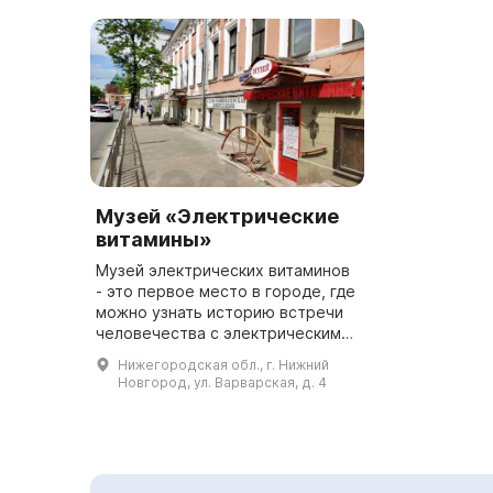
Музей «Электрические
витамины»
Музей электрических витаминов
- это первое место в городе, где
можно узнать историю встречи
человечества с электрическим
током и явлением
Нижегородская обл., г. Нижний
«Электрические витамины». В
Новгород, ул. Варварская, д. 4
центре Нижнего Новгорода
поставлен...