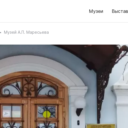
Музеи
Выстав
Музей А.П. Маресьева