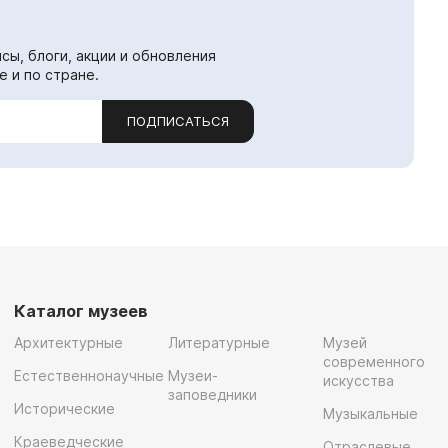
сы, блоги, акции и обновления
е и по стране.
ПОДПИСАТЬСЯ
Каталог музеев
Архитектурные
Литературные
Музей
современного
Естественнонаучные
Музеи-
искусства
заповедники
Исторические
Музыкальные
Краеведческие
Отраслевые