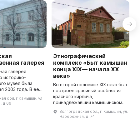
ская
Этнографический
K
венная галерея
комплекс «Быт камышан
T
конца XIX— начала XX
H
ная галерея
века»
o
о историко-
c
ого музея была
Во второй половине XIX века был
2
ая 2003 года. В ее
построен красивый особняк из
d
редставлено более
красного кирпича,
ая обл, г Камышин, ул
изобразительного и
принадлежавший камышинскому
, д 66
-прикладного
купцу Федосееву. В советский
Волгоградская обл., г. Камышин, ул.
искусства, в т ...
период здание служило большой
Набережная, д. 74
коммунальной квартирой
артистов Ка ...