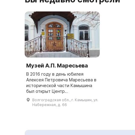
Музей А.П. Маресьева
В 2016 году в день юбилея
Алексея Петровича Маресьева в
исторической части Камышина
был открыт Центр
патриотического воспитания
Волгоградская обл., г. Камышин, ул.
имени А. П. Маресьева. На
Набережная, д. 66
первом этаже имеется Музей
Алексея Маресьева, ...