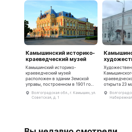
Камышинский историко-
Камышин
краеведческий музей
художест
Камышинский историко-
Художествен
краеведческий музей
Камышинског
расположен в здании Земской
краеведческ
управы, построенном в 1901 году
открыта 23 м
по проекту архитектора А. Т.
коллекции п
Волгоградская обл., г. Камышин, ул.
Волгоградск
Тимофеева. Этот архитектурный
2000 единиц 
Советская, д. 1
Набережная
памятник занял первое место в
декоративно
конкурсе « ...
Вы недавно смотрели