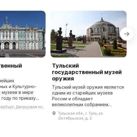
твенный
Тульский
М
государственный музей
М
оружия
в
нейших
Р
ых и Культурно-
Тульский музей оружия является
О
 музеев в мире
одним из старейших музеев
м
 году по приказу
России и обладает
к
катерины II, как
великолепным собранием
тербург, Дворцовая пл.,
и
ание. Музей был
огнестрельного и холодного
Тульская обл., г. Тула, ул.
о
осещения в 1852
оружия отечественного и
Октябрьская, д. 2
во ...
зарубежного производства. Он
позволяет проследить э ...