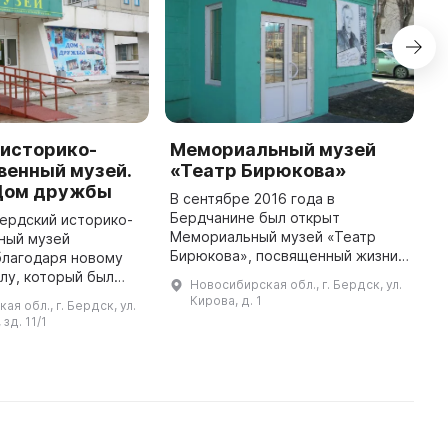
 историко-
Мемориальный музей
B
венный музей.
«Театр Бирюкова»
M
 Дом дружбы
F
В сентябре 2016 года в
Бердчанине был открыт
Бердский историко-
I
Мемориальный музей «Театр
ный музей
A
Бирюкова», посвященный жизни
благодаря новому
n
и творчеству Народного артиста
лу, который был
t
Новосибирская обл., г. Бердск, ул.
РФ, Владлена Бирюкова. В зале
данное помещение
y
Кирова, д. 1
я обл., г. Бердск, ул.
размещаются подлинные
т назад. Для его
"
зд. 11/1
экспонаты: личные ...
а объявлена акция