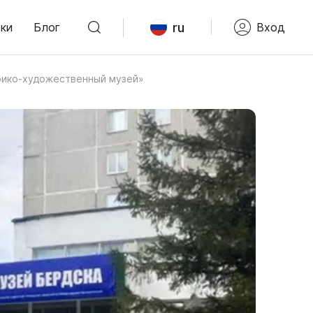
ru
ки
Блог
Вход
ико-художественный музей»