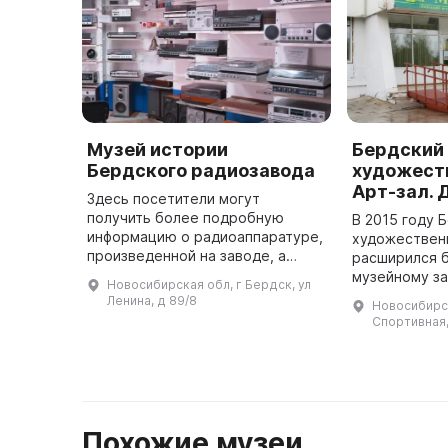
Музей истории
Бердский
Бердского радиозавода
художест
Арт-зал.
Здесь посетители могут
получить более подробную
В 2015 году 
информацию о радиоаппаратуре,
художествен
произведенной на заводе, а
расширился 
также посмотреть видеофильмы
музейному за
Новосибирская обл, г Бердск, ул
и другие исторические
передан на 
Ленина, д 89/8
Новосибирска
материалы. В Музее истории
несколько ле
Спортивная, 
Бердского радиоза ...
ремонта был
«Поможе ...
Похожие музеи