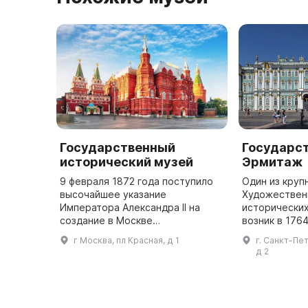
Государственный
Государс
исторический музей
Эрмитаж
9 февраля 1872 года поступило
Один из круп
высочайшее указание
Художественн
Императора Александра II на
исторических
создание в Москве
возник в 1764
Исторического музея имени
императрицы Е
г Москва, пл Красная, д 1
г. Санкт-Пе
Цесаревича Александра
частное собр
д 2
Александровича. Эта дата
открыт для п
является днем основания одного
году на Д
...