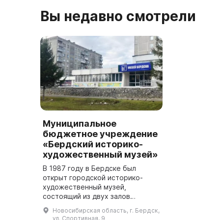
Вы недавно смотрели
Муниципальное
бюджетное учреждение
«Бердский историко-
художественный музей»
В 1987 году в Бердске был
открыт городской историко-
художественный музей,
состоящий из двух залов
истории и трех выставочных
Новосибирская область, г. Бердск,
залов. 26 июля, после почти
ул. Спортивная, 9