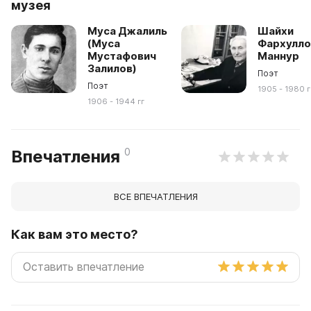
музея
Муса Джалиль
Шайхи
(Муса
Фархулло
Мустафович
Маннур
Залилов)
Поэт
Поэт
1905 - 1980 г
1906 - 1944 гг
0
Впечатления
ВСЕ ВПЕЧАТЛЕНИЯ
Как вам это место?