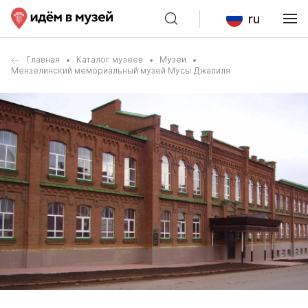
ru
Главная
Каталог музеев
Музеи
Мензелинский мемориальный музей Мусы Джалиля