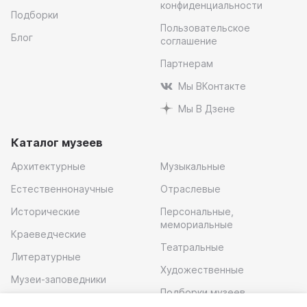
конфиденциальности
Подборки
Пользовательское
Блог
соглашение
Партнерам
Мы ВКонтакте
Мы В Дзене
Каталог музеев
Архитектурные
Музыкальные
Естественнонаучные
Отраслевые
Исторические
Персональные,
мемориальные
Краеведческие
Театральные
Литературные
Художественные
Музеи-заповедники
Подборки музеев
Музей современного