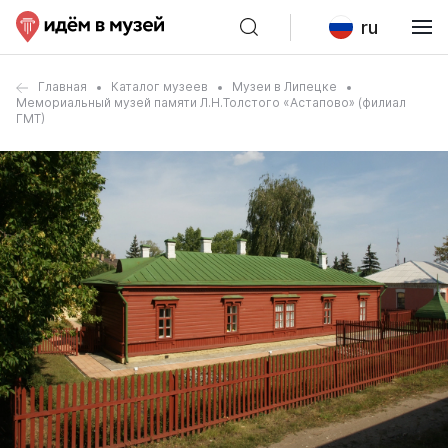
ru
Главная
Каталог музеев
Музеи в Липецке
Мемориальный музей памяти Л.Н.Толстого «Астапово» (филиал
ГМТ)