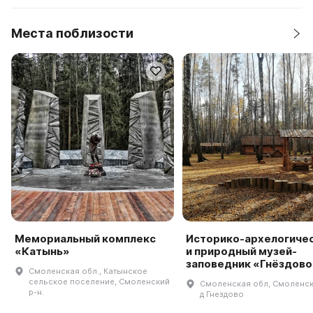
Места поблизости
Мемориальный комплекс
Историко-архелогиче
«Катынь»
и природный музей-
заповедник «Гнёздово
Смоленская обл., Катынское
сельское поселение, Смоленский
Смоленская обл, Смоленск
р-н.
д Гнездово