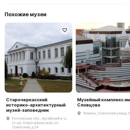
Похожие музеи
Старочеркасский
Музейный комплекс им.
историко-архитектурный
Словцова
музей-заповедник
Тюмень, Советская улица, 
Ростовская обл., Аксайский р-н.,
ст-ца. Старочеркасская, ул.
Советская, д 24