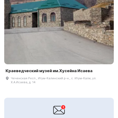
Краеведческий музей им.Хусейна Исаева
Чеченская Респ., Итум-Калинский р-н., с. Итум-Кали, ул.
Х.А.Исаева, д. 14