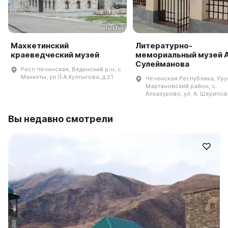
Махкетинский
Литературно-
краеведческий музей
мемориальный музей А
Сулейманова
Респ Чеченская, Веденский р-н, с
Махкеты, ул Л.А.Хултыгова, д 21
Чеченская Республика, Уру
Мартановский район, с.
Алхазурово, ул. А. Шерипов
Вы недавно смотрели