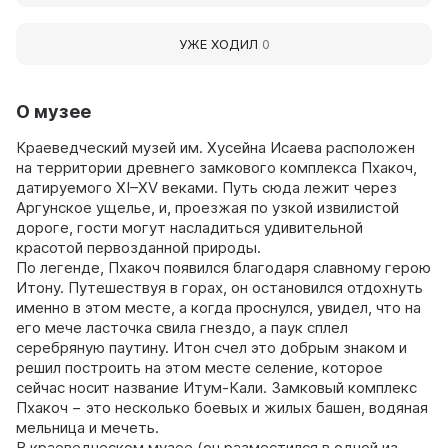
УЖЕ ХОДИЛ
0
О музее
Краеведческий музей им. Хусейна Исаева расположен
на территории древнего замкового комплекса Пхакоч,
датируемого XI–XV веками. Путь сюда лежит через
Аргунское ущелье, и, проезжая по узкой извилистой
дороге, гости могут насладиться удивительной
красотой первозданной природы.
По легенде, Пхакоч появился благодаря славному герою
Итону. Путешествуя в горах, он остановился отдохнуть
именно в этом месте, а когда проснулся, увидел, что на
его мече ласточка свила гнездо, а паук сплел
серебряную паутину. Итон счел это добрым знаком и
решил построить на этом месте селение, которое
сейчас носит название Итум-Кали. Замковый комплекс
Пхакоч − это несколько боевых и жилых башен, водяная
мельница и мечеть.
В краеведческом музее (он разместился в одной из