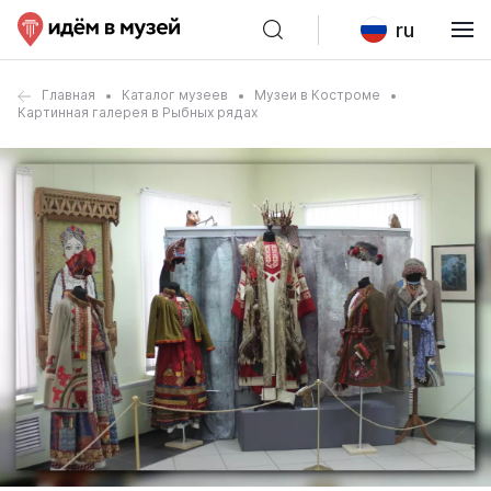
ru
Главная
Каталог музеев
Музеи в Костроме
Картинная галерея в Рыбных рядах