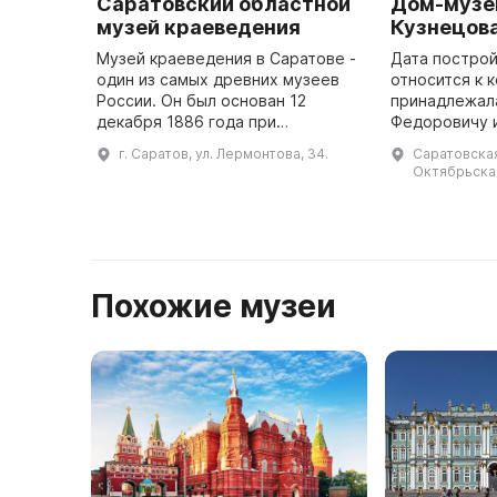
Саратовский областной
Дом-музей
музей краеведения
Кузнецов
Музей краеведения в Саратове -
Дата постро
один из самых древних музеев
относится к к
России. Он был основан 12
принадлежал
декабря 1886 года при
Федоровичу 
Саратовской ученой архивной
Илларионовн
г. Саратов, ул. Лермонтова, 34.
Саратовская 
комиссии. Уже к 1889 году в
родителям П.
Октябрьская
коллекциях музея было 144
конце XX век
экспоната, ...
Похожие музеи