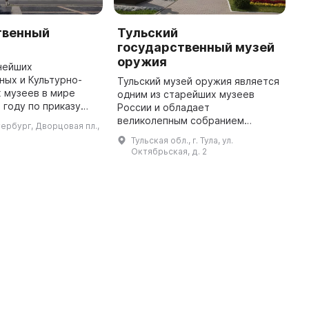
твенный
Тульский
М
государственный музей
М
оружия
в
нейших
Р
ых и Культурно-
Тульский музей оружия является
О
 музеев в мире
одним из старейших музеев
м
 году по приказу
России и обладает
к
катерины II, как
великолепным собранием
тербург, Дворцовая пл.,
и
ание. Музей был
огнестрельного и холодного
Тульская обл., г. Тула, ул.
о
осещения в 1852
оружия отечественного и
Октябрьская, д. 2
во ...
зарубежного производства. Он
позволяет проследить э ...