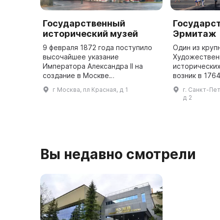
Государственный
Государс
исторический музей
Эрмитаж
9 февраля 1872 года поступило
Один из круп
высочайшее указание
Художественн
Императора Александра II на
исторических
создание в Москве
возник в 1764
Исторического музея имени
императрицы Е
г Москва, пл Красная, д 1
г. Санкт-Пе
Цесаревича Александра
частное собр
д 2
Александровича. Эта дата
открыт для п
является днем основания одного
году на Д
...
Вы недавно смотрели