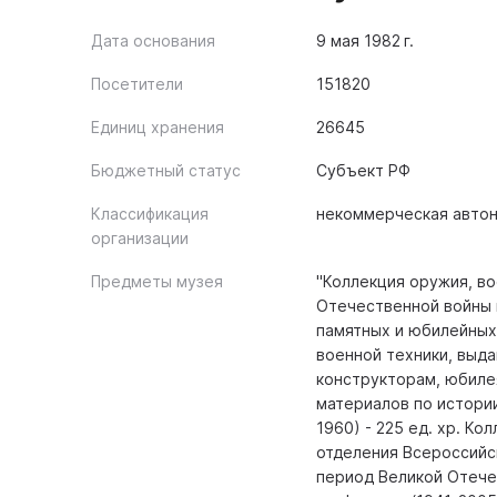
Дата основания
9 мая 1982 г.
Посетители
151820
Единиц хранения
26645
Бюджетный статус
Субъект РФ
Классификация
некоммерческая авто
организации
Предметы музея
"Коллекция оружия, в
Отечественной войны 
памятных и юбилейных
военной техники, выд
конструкторам, юбилея
материалов по истори
1960) - 225 ед. хр. К
отделения Всероссийс
период Великой Отече