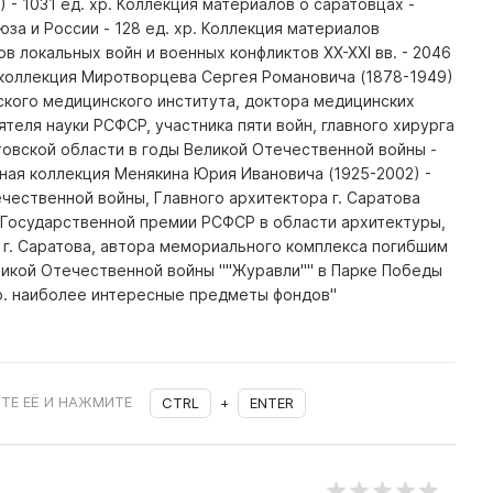
 - 1031 ед. хр. Коллекция материалов о саратовцах -
за и России - 128 ед. хр. Коллекция материалов
ов локальных войн и военных конфликтов XX-XXI вв. - 2046
 коллекция Миротворцева Сергея Романовича (1878-1949)
ского медицинского института, доктора медицинских
ятеля науки РСФСР, участника пяти войн, главного хирурга
товской области в годы Великой Отечественной войны -
ная коллекция Менякина Юрия Ивановича (1925-2002) -
чественной войны, Главного архитектора г. Саратова
а Государственной премии РСФСР в области архитектуры,
 г. Саратова, автора мемориального комплекса погибшим
ликой Отечественной войны ""Журавли"" в Парке Победы
 хр. наиболее интересные предметы фондов"
ТЕ ЕЁ И НАЖМИТЕ
CTRL
+
ENTER