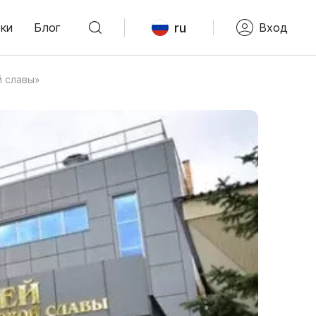
ru
ки
Блог
Вход
й славы»