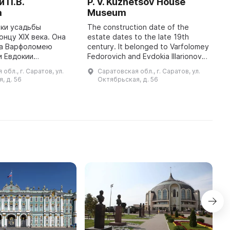
 П.В.
P. V. Kuznetsov House
H
а
Museum
C
M
йки усадьбы
The construction date of the
онцу XIX века. Она
estate dates to the late 19th
T
а Варфоломею
century. It belonged to Varfolomey
G
и Евдокии
Fedorovich and Evdokia Illarionovna
t
е Кузнецовым,
Kuznetsov, the parents of P. V.
p
обл., г. Саратов, ул.
Саратовская обл., г. Саратов, ул.
 В. Кузнецова. В
Kuznetsov. By the end of the 20th
a
, д. 56
Октябрьская, д. 56
а постройка была
cent ...
c
почти полностью р ...
...