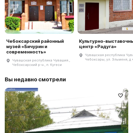
Чебоксарский районный
Культурно-выставочн
музей «Бичурин и
центр «Радуга»
современность»
Чувашская республика Чуваш
Чебоксары, ул. Эльменя, д 
Чувашская республика Чувашия.,
Чебоксарский р-н., п. Кугеси
Вы недавно смотрели