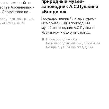
природный музей-
В
расположенный на
заповедник А.С.Пушкина
г
естье Арсеньевых -
о
«Болдино»
. Лермонтова по
А
линии. Он
Государственный литературно-
бл., Белинский р-н., с.
я на площади 197
ул. Бугор, д. 1/1
мемориальный и природный
онный фонд музея
музей-заповедник А.С.Пушкина
«Болдино» - одно из самых
знаменитых пушкинских мест
Нижегородская обл.,
России. В старинном селе
Большеболдинский р-н., с. Большое
Большое Болдино
Болдино, ул. Пушкинская, д. 144
Нижегородской губернии н ...