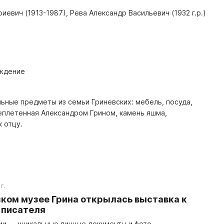
иевич (1913-1987), Рева Александр Васильевич (1932 г.р.)
ждение
ьные предметы из семьи Гриневских: мебель, посуда,
реплетенная Александром Грином, камень яшма,
 отцу.
г.
ском музее Грина открылась выставка к
писателя
ии — уникальные личные документы и фото,