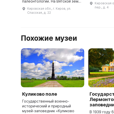
Музеем-усад
палеонтологии. На Вятской земле
Кировская о
Николаевич Х
находится уникальное
пер., д. 4
Кировская обл., г. Киров, ул.
1928) являет
природное место —
Спасская, д. 22
ученико ...
Котельничское
местонахождение парейа ...
Похожие музеи
Куликово поле
Государс
Лермонто
Государственный военно-
заповедн
исторический и природный
музей-заповедник «Куликово
В 1939 году 