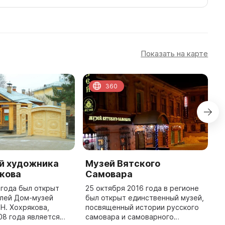
Показать на карте
360
й художника
Музей Вятского
A
якова
Самовара
T
Ru
 года был открыт
25 октября 2016 года в регионе
l
елей Дом-музей
был открыт единственный музей,
t
 Н. Хохрякова,
посвященный истории русского
w
08 года является
самовара и самоварного