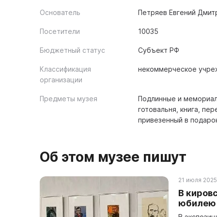
Основатель
Петряев Евгений Дмитр
Посетители
10035
Бюджетный статус
Субъект РФ
Классификация
некоммерческое учре
организации
Предметы музея
Подлинные и мемориал
готовальня, книга, пе
привезенный в подарок
Об этом музее пишут
21 июля 2025 
В киров
юбилею 
В экспозиц