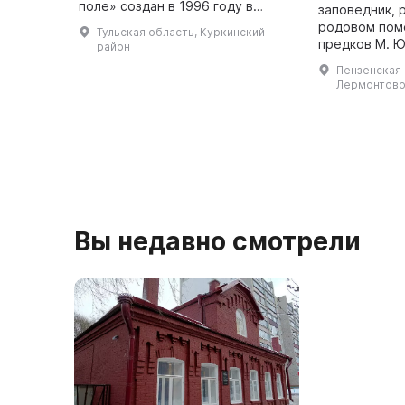
поле» создан в 1996 году в
заповедник, 
память об одном из величайших
родовом пом
Тульская область, Куркинский
сражений средневековья –
предков М. Ю
район
Куликовской битве. Победа на
материнской 
Пензенская о
Куликовом поле ...
располагаетс
Лермонтово, 
га. Коллекци
сост ...
Вы недавно смотрели