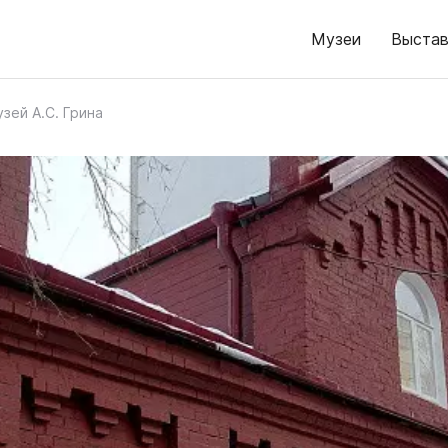
Музеи
Выстав
зей А.С. Грина