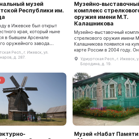
нальный музей
Музейно-выставочны
тской Республики им.
комплекс стрелковог
да
оружия имени М.Т.
Калашникова
году в Ижевске был открыт
естного края, который ныне
Музейно-выставочный компл
ся в бывшем Арсенале
стрелкового оружия имени М.
го оружейного завода.
Калашникова появился на ку
ром музея стал А. М.
карте России в 2004 году. Он
ская Респ., г. Ижевск, ул.
в. Фонд музея состоит из
же стал достопримечательн
аров, д. 287.
Удмуртская Респ., г. Ижевск, у
0 тысяч ...
столицы Удмуртской Респуб
Бородина, д. 19.
города ...
0
ектурно-
Музей «Набат Памяти