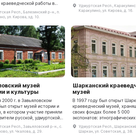
Каракулинского района, явл
 краеведческой работы в
Удмуртская Респ., Каракулински
филиалом Сарапульского муз
 Здесь работают постоянные
Каракулино, ул. Кирова, д. 16.
ская Респ., Балезинский р-н., п.
истор...
ции, посвященные
но, ул. Кирова, зд. 10.
ии, советскому б...
ловский музей
Шарканский краевед
ии и культуры
музей
 2000 г. в Завьяловском
В 1997 году был открыт Шар
был открыт музей истории и
краеведческий музей, храня
, в котором участие приняли
своих фондах более 5 000
вители русской, удмуртской,
экспонатов: этнографических
й и марийской культур. В нем
предметов, живописи, график
ская Респ., Завьяловский р-н., с.
Удмуртская Респ., Шарканский 
влены две постоянны...
документов. Они поступают 
ово, ул. Чкалова, д. 29.
Шаркан, ул. Советская, д. 38.
во время эт...