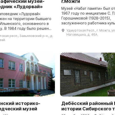
рафический музей-
г.Можги
едник «Лудорвай»
Музей «Набат памяти» был о
1967 году по инициативе С. П
аповедник «Лудорвай»
Горошниковой (1928–2015),
жен на территории бывшего
заслуженного работника кул
Ильинского, основанного в
почетного гражданина город
ду. В 1984 году было решено
Удмуртская Респ., г. Можга, ул
С 1965 года она начала соби
 музей, который будет
Наговицына, д. 46А.
ская респ., Завьяловский р-н., д.
материалы...
ывать о традиционной
вай.
, быт...
нский историко-
Дебёсский районный 
едческий музей
истории Сибирского 