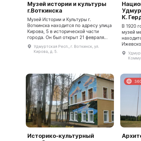
Музей истории и культуры
Нацио
г.Воткинска
Удмур
К. Гер
Музей Истории и Культуры г.
Воткинска находится по адресу улица
В 1920 
Кирова, 5 в исторической части
музей м
города. Он был открыт 21 февраля
находит
1968 года, а официально стал
Ижевско
Удмуртская Респ., г. Воткинск, ул.
филиалом Республиканского
Директо
Кирова, д. 5.
Удмурт
краеведческого му...
Филиппо
Коммун
более 20
36
Историко-культурный
Архит