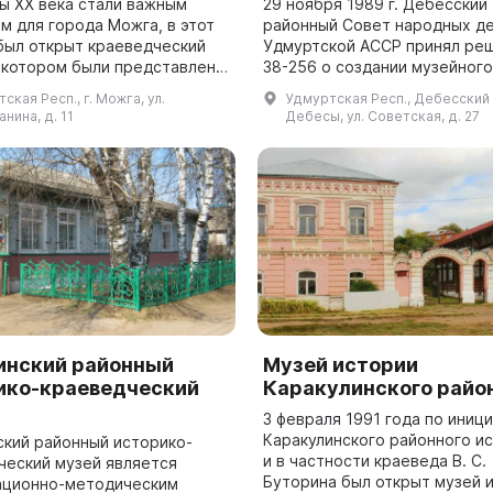
ды XX века стали важным
29 ноября 1989 г. Дебёсский
м для города Можга, в этот
районный Совет народных д
был открыт краеведческий
Удмуртской АССР принял ре
в котором были представлены
38-256 о создании музейного
 истории, археологии,
комплекса в селе Дебёсы. С
ская Респ., г. Можга, ул.
Удмуртская Респ., Дебесский р
ологии и этнографии. Заметка
здесь расположен Музей ис
нина, д. 11
Дебесы, ул. Советская, д. 27
Сибирского тра...
инский районный
Музей истории
ико-краеведческий
Каракулинского райо
3 февраля 1991 года по иниц
Каракулинского районного и
ский районный историко-
и в частности краеведа В. С.
ческий музей является
Буторина был открыт музей 
ационно-методическим