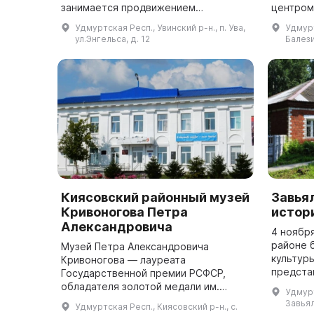
занимается продвижением
центром
художественного наследия района, а
районе.
Удмуртская Респ., Увинский р-н., п. Ува,
Удмурт
также образованием и эстетическим
экспози
ул.Энгельса, д. 12
Балези
во...
этнограф
Киясовский районный музей
Завья
Кривоногова Петра
истор
Александровича
4 ноября
районе 
Музей Петра Александровича
культуры
Кривоногова — лауреата
предста
Государственной премии РСФСР,
татарско
обладателя золотой медали им.
Удмурт
предста
Грекова, автора картины «Победа» и
Завьял
Удмуртская Респ., Киясовский р-н., с.
заслуженного деятеля искусств —