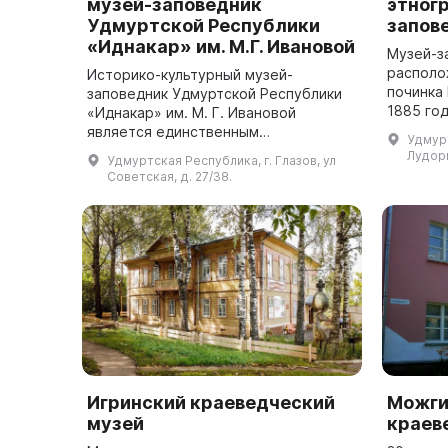
музей-заповедник
этног
Удмуртской Республики
запов
«Иднакар» им. М.Г. Ивановой
Музей-з
располо
Историко-культурный музей-
починка 
заповедник Удмуртской Республики
1885 го
«Иднакар» им. М. Г. Ивановой
открыть
является единственным
Удмурт
рассказ
археологическим музеем-
Лудор
Удмуртская Республика, г. Глазов, ул
культуре
заповедником в Удмуртии. Основой
Советская, д. 27/38.
музея является памятник
федерально...
Игринский краеведческий
Можги
музей
краев