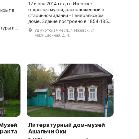
12 июня 2014 года в Ижевске
открылся музей, расположенный в
ткрыт в
старинном здании - Генеральском
.
доме. Здание построено в 1854-1857
годах и в XIX веке здесь жили
ьтуры и
Удмуртская Респ., г. Ижевск, ул.
генералы - начальники Ижевского
а Можги.
Милиционная, д. 4.
.
завода. В н...
рать
Музей
Литературный дом-музей
тракта
Ашальчи Оки