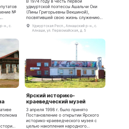
В 1974 году в честь первой
епутатов
удмуртской поэтессы Ашальчи Оки
шение №
(Лины Григорьевны Векшиной),
посвятившей свою жизнь служению
ейчас
народу и борьбе за национальную
-н., с.
Удмуртская Респ., Алнашский р-н., с.
тории
культуру, была открыта
Алнаши, ул. Первомайская, д. 5
мемориальная доска на дом...
Ярский историко-
на
краеведческий музей
иативе
3 апреля 1998 г. было принято
сполкома
Постановление о открытии Ярского
историко-краеведческого музея с
истории
целью накопления народного