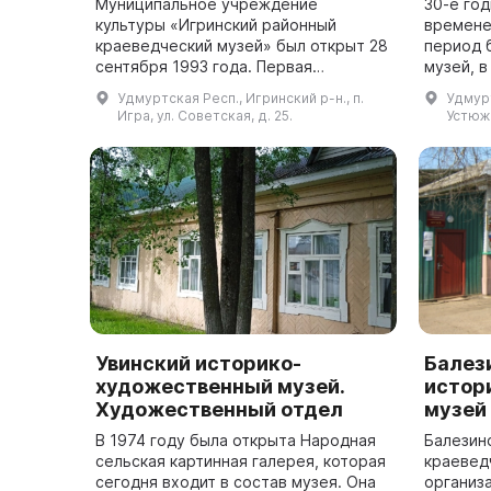
Муниципальное учреждение
30-е го
культуры «Игринский районный
времене
краеведческий музей» был открыт 28
период 
сентября 1993 года. Первая
музей, 
экспозиция была посвящена истории
разделы
Удмуртская Респ., Игринский р-н., п.
Удмурт
леспромхоза и людей, которые в нем
палеонт
Игра, ул. Советская, д. 25.
Устюжа
работали. Сегод...
о е...
Увинский историко-
Балез
художественный музей.
истор
Художественный отдел
музей
В 1974 году была открыта Народная
Балезин
сельская картинная галерея, которая
краевед
сегодня входит в состав музея. Она
организ