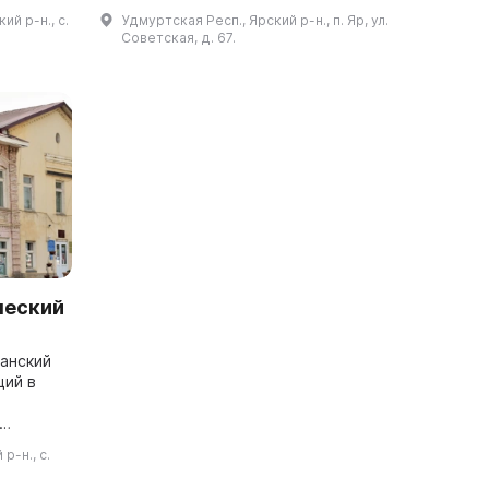
яющийся
культурного потенциала и создания
й р-н., с.
Удмуртская Респ., Ярский р-н., п. Яр, ул.
ея
условий для его развития перед
Советская, д. 67.
празднованием...
ческий
канский
щий в
и, фото,
р-н., с.
в музей