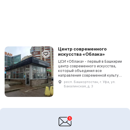
Центр современного
искусства «Облака»
ЦСИ «Облака» - первый в Башкирии
центр современного искусства,
который объединил все
направления современной культуры
республики: изобразительное
респ. Башкортостан, г. Уфа, ул.
искусство, музыку, литературу,
Бакалинская, д. 3
мультимедийную галерею....