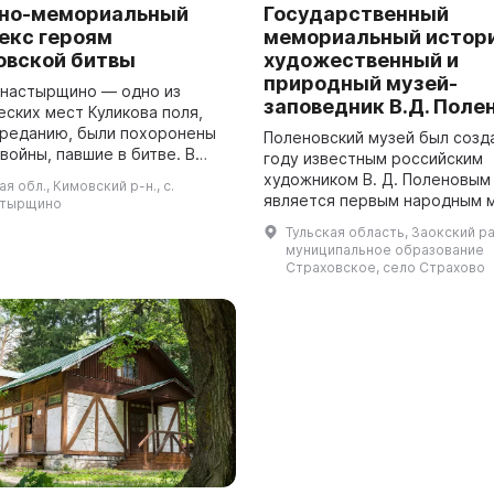
но-мемориальный
Государственный
екс героям
мемориальный истор
овской битвы
художественный и
природный музей-
настырщино — одно из
заповедник В.Д. Поле
еских мест Куликова поля,
 преданию, были похоронены
Поленовский музей был созда
войны, павшие в битве. В
году известным российским
 одного километра находится
художником В. Д. Поленовым
ая обл., Кимовский р-н., с.
лияния рек Непрядвы и Дона,
является первым народным 
тырщино
русской деревне. Здесь
Тульская область, Заокский ра
представлены различные кол
муниципальное образование
в том числе художе...
Страховское, село Страхово