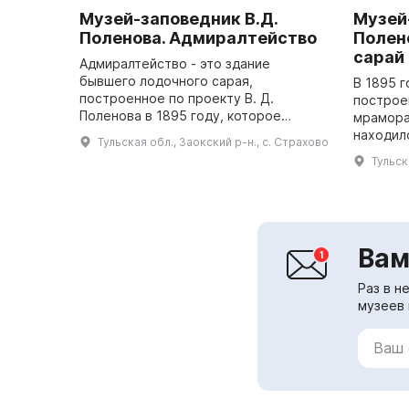
Музей-заповедник В.Д.
Музей
Поленова. Адмиралтейство
Полен
сарай
Адмиралтейство - это здание
бывшего лодочного сарая,
В 1895 
построенное по проекту В. Д.
построе
Поленова в 1895 году, которое
мрамора
использовалось для зимовки лодок.
находил
Тульская обл., Заокский р-н., с. Страхово
Оно было построено в стиле
инвентар
Тульск
фахверк, характерном для за...
мастерс
Никишина
Вам
Раз в н
музеев 