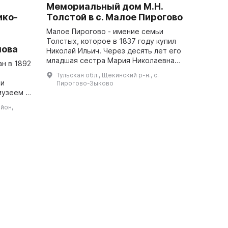
Мемориальный дом М.Н.
ико-
Толстой в с. Малое Пирогово
Малое Пирогово - имение семьи
Толстых, которое в 1837 году купил
нова
Николай Ильич. Через десять лет его
младшая сестра Мария Николаевна
н в 1892
получила его в качестве наследства.
Тульская обл., Щекинский р-н., с.
Здесь Лев Николаевич создал мно...
 и
Пирогово-Зыково
музеем в
йон,
лекции,