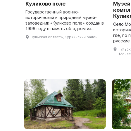
Куликово поле
Музей
компл
Государственный военно-
Кулик
исторический и природный музей-
заповедник «Куликово поле» создан в
Село Мо
1996 году в память об одном из
историч
величайших сражений средневековья
где, по
Тульская область, Куркинский район
– Куликовской битве. Победа на
русские 
Куликовом поле...
радиусе
Тульск
место с
Монас
гд...