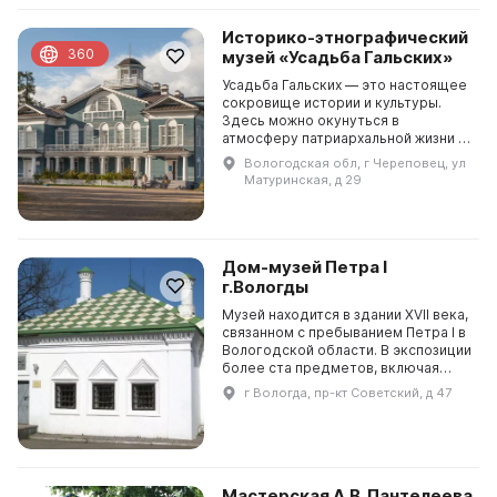
Историко-этнографический
360
музей «Усадьба Гальских»
Усадьба Гальских — это настоящее
сокровище истории и культуры.
Здесь можно окунуться в
атмосферу патриархальной жизни и
полюбоваться на красоту дома,
Вологодская обл, г Череповец, ул
конюшни, людские избы, амбары,
Матуринская, д 29
маслобойни, круглог...
Дом-музей Петра I
г.Вологды
Музей находится в здании XVII века,
связанном с пребыванием Петра I в
Вологодской области. В экспозиции
более ста предметов, включая
стулья из 1704 года с двумя
г Вологда, пр-кт Советский, д 47
резными львами, било с вензелем и
датой...
Мастерская А.В. Пантелеева