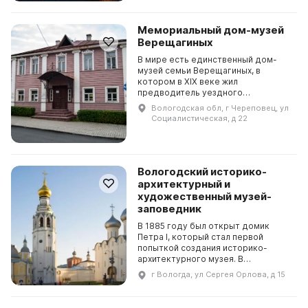
Мемориальный дом-музей
Верещагиных
В мире есть единственный дом-
музей семьи Верещагиных, в
котором в XIX веке жил
предводитель уездного
дворянства. В этой семье родились
Вологодская обл, г Череповец, ул
Николай Верещагин, основатель
Социалистическая, д 22
молочной промышленности в
России, и...
Вологодский историко-
архитектурный и
художественный музей-
заповедник
В 1885 году был открыт домик
Петра I, который стал первой
попыткой создания историко-
архитектурного музея. В
настоящее время музей включает в
г Вологда, ул Сергея Орлова, д 15
себя комплекс памятников
Вологодского кремля и девять
фили...