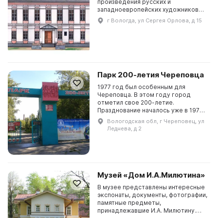
произведения русских и
западноевропейских художников
XVIII — начала ХХ века. Здесь можно
г Вологда, ул Сергея Орлова, д 15
увидеть картины А. А. Кунина, А. А.
Краснова, А. А. Мака...
Парк 200-летия Череповца
1977 год был особенным для
Череповца. В этом году город
отметил свое 200-летие.
Празднование началось уже в 1975-
м, и к юбилею было принято
Вологодская обл, г Череповец, ул
решение о создании городского
Леднева, д 2
парка вдоль улицы Леднева. Одн...
Музей «Дом И.А.Милютина»
В музее представлены интересные
экспонаты, документы, фотографии,
памятные предметы,
принадлежавшие И.А. Милютину.