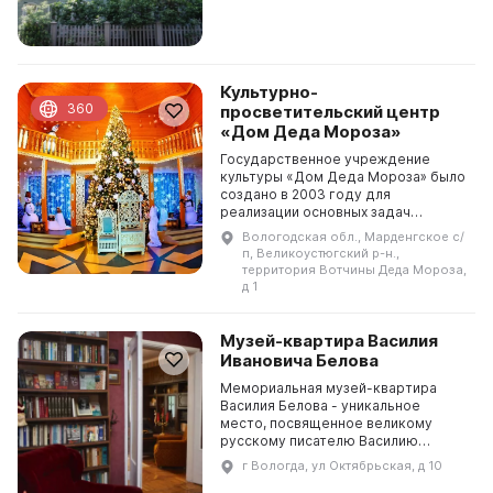
посетителей ждет виртуальный
путешествие в дореволю...
Культурно-
360
просветительский центр
«Дом Деда Мороза»
Государственное учреждение
культуры «Дом Деда Мороза» было
создано в 2003 году для
реализации основных задач
проекта «Великий Устюг — родина
Вологодская обл., Марденгское с/
Деда Мороза». Основными целями
п, Великоустюгский р-н.,
являются формирование нового...
территория Вотчины Деда Мороза,
д 1
Музей-квартира Василия
Ивановича Белова
Мемориальная музей-квартира
Василия Белова - уникальное
место, посвященное великому
русскому писателю Василию
Ивановичу Белову (1932–2012). Он
г Вологда, ул Октябрьская, д 10
был одним из основоположников