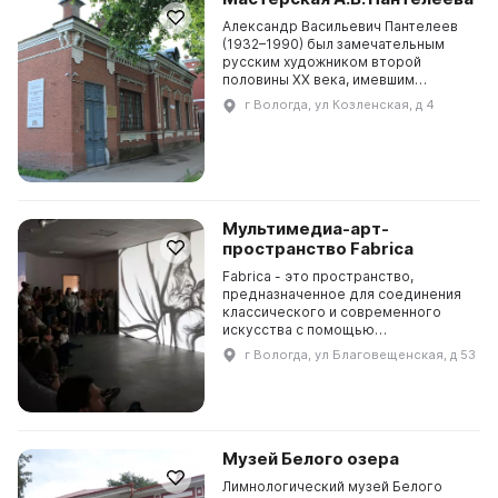
Александр Васильевич Пантелеев
(1932–1990) был замечательным
русским художником второй
половины ХХ века, имевшим
значительное влияние на развитие
г Вологда, ул Козленская, д 4
искусства в России. Его
мемориальная мастерская являет...
Мультимедиа-арт-
пространство Fabrica
Fabrica - это пространство,
предназначенное для соединения
классического и современного
искусства с помощью
технологических решений.
г Вологда, ул Благовещенская, д 53
Расположенное в бывшей швейной
фабрике, пространство призвано
соеди...
Музей Белого озера
Лимнологический музей Белого