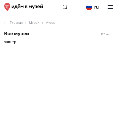
ru
Главная
Музеи
Музеи
Все музеи
87 мест
Фильтр