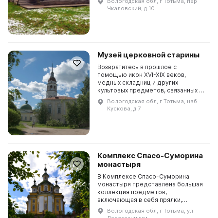
Вологодская обл, г Тотьма, пер
Автором художественного решения
Чкаловский, д 10
экспозиции стал заслу...
Музей церковной старины
Возвратитесь в прошлое с
помощью икон XVI-XIX веков,
медных складниц и других
культовых предметов, связанных с
церковью. Музей церковной
Вологодская обл, г Тотьма, наб
старины, расположенный в бывшем
Кускова, д 7
храме Успения Пресвятой Богород...
Комплекс Спасо-Суморина
монастыря
В Комплексе Спасо-Суморина
монастыря представлена большая
коллекция предметов,
включающая в себя прялки,
трепалы, швейные изделия,
Вологодская обл, г Тотьма, ул
берестяные предметы, гончарные
Лесотехникум