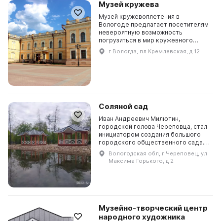
Музей кружева
Музей кружевоплетения в
Вологоде предлагает посетителям
невероятную возможность
погрузиться в мир кружевного
искусства. Основная экспозиция
г Вологда, пл Кремлевская, д 12
расположена на площади 1500 кв. м
и представляет развитие кр...
Соляной сад
Иван Андреевич Милютин,
городской голова Череповца, стал
инициатором создания большого
городского общественного сада.
На территории этого места,
Вологодская обл, г Череповец, ул
известного как «Соляной городок»,
Максима Горького, д 2
находились купцовские...
Музейно-творческий центр
народного художника