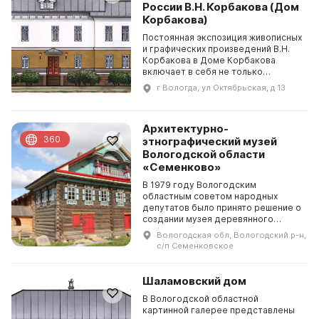
России В.Н. Корбакова (Дом
Корбакова)
Постоянная экспозиция живописных
и графических произведений В.Н.
Корбакова в Доме Корбакова
включает в себя не только
произведения из дара художника
г Вологда, ул Октябрьская, д 13
городу Вологде, но и работы
разных лет, находящиеся...
Архитектурно-
360
этнографический музей
Вологодской области
«Семенково»
В 1979 году Вологодским
областным советом народных
депутатов было принято решение о
создании музея деревянного
зодчества Вологодской области.
Вологодская обл, Вологодский р-н,
Архитектурно-этнографический
с/п Семенковское
музей «Семенково» представляе...
Шаламовский дом
В Вологодской областной
картинной галерее представлены