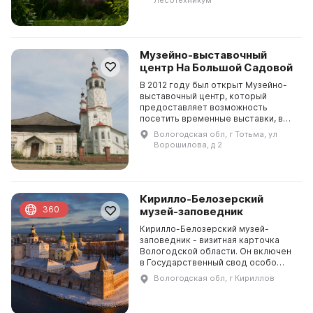
изделия, изразцы, посуду и мебель.
Общ...
Музейно-выставочный
центр На Большой Садовой
В 2012 году был открыт Музейно-
выставочный центр, который
предоставляет возможность
посетить временные выставки, в
частности, «Тотемские женщины в
Вологодская обл, г Тотьма, ул
культуре» и «Ярмарку»,
Ворошилова, д 2
посвящённую торговле и благотв...
Кирилло-Белозерский
360
музей-заповедник
Кирилло-Белозерский музей-
заповедник - визитная карточка
Вологодской области. Он включен
в Государственный свод особо
ценных объектов культурного
Вологодская обл, г Кириллов
наследия Российской Федерации с
1997 года. В музее пре...