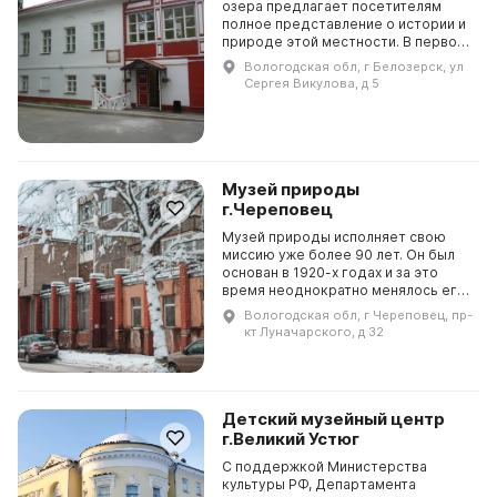
озера предлагает посетителям
полное представление о истории и
природе этой местности. В первом
зале можно увидеть материалы о
Вологодская обл, г Белозерск, ул
миграции птиц, погодных условиях,
Сергея Викулова, д 5
минералах и...
Музей природы
г.Череповец
Музей природы исполняет свою
миссию уже более 90 лет. Он был
основан в 1920-х годах и за это
время неоднократно менялось его
название и статус. Основная цель
Вологодская обл, г Череповец, пр-
музея - собирать, изучать и
кт Луначарского, д 32
популяризирова...
Детский музейный центр
г.Великий Устюг
С поддержкой Министерства
культуры РФ, Департамента