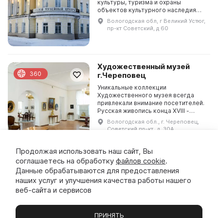
культуры, туризма и охраны
объектов культурного наследия
Вологодской области и личного
Вологодская обл, г Великий Устюг,
патроната губернатора
пр-кт Советский, д 60
Вологодской области О. А.
Кувшинникова ...
Художественный музей
360
г.Череповец
Уникальные коллекции
Художественного музея всегда
привлекали внимание посетителей.
Русская живопись конца XVIII -
начала XX века создавалась в 20-
Вологодская обл., г. Череповец,
30-х годах прошлого столетия
Советский пр-кт., д. 30А
благодаря поступлениям из...
Продолжая использовать наш сайт, Вы
соглашаетесь на обработку
файлов cookie
.
Особняк Пантелеева
Данные обрабатываются для предоставления
(картинная галерея)
наших услуг и улучшения качества работы нашего
Здание выделяется среди других
веб-сайта и сервисов
по своей архитектурной красоте.
Оно представляет собой
одноэтажный кирпичный особняк с
ПРИНЯТЬ