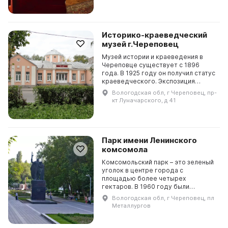
"деревенской прозы" и вошел...
Историко-краеведческий
музей г.Череповец
Музей истории и краеведения в
Череповце существует с 1896
года. В 1925 году он получил статус
краеведческого. Экспозиция
"Город юный — город древний"
Вологодская обл, г Череповец, пр-
рассказывает о прошлом края и
кт Луначарского, д 41
представляет посетит...
Парк имени Ленинского
комсомола
Комсомольский парк – это зеленый
уголок в центре города с
площадью более четырех
гектаров. В 1960 году были
проведены первые посадки
Вологодская обл, г Череповец, пл
деревьев, которые выросли за
Металлургов
счет трудолюбивых комсомольцев,
которы...