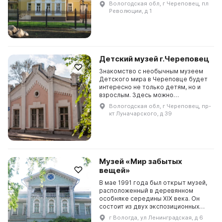
Музей Ивана Андреевича Милютина
Вологодская обл, г Череповец, пл
бережно хранит память о
Революции, д 1
заслуженном общественном д...
Детский музей г.Череповец
Знакомство с необычным музеем
Детского мира в Череповце будет
интересно не только детям, но и
взрослым. Здесь можно
проникнуться атмосферой разных
Вологодская обл, г Череповец, пр-
поколений - от древности до конца
кт Луначарского, д 39
XX века. На экспози...
Музей «Мир забытых
вещей»
В мае 1991 года был открыт музей,
расположенный в деревянном
особняке середины ХIХ века. Он
состоит из двух экспозиционных
разделов. На первом этаже
г Вологда, ул Ленинградская, д 6