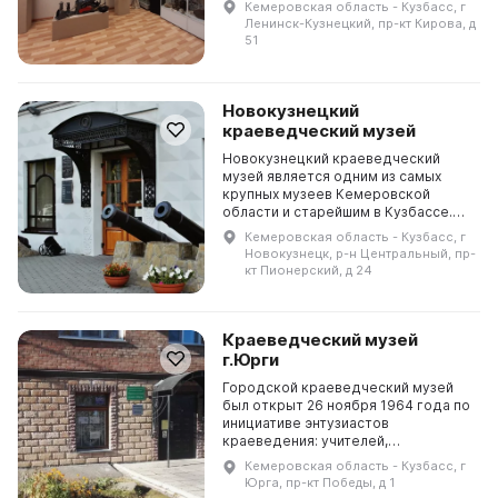
Кемеровская область - Кузбасс, г
постановлением Городского
Ленинск-Кузнецкий, пр-кт Кирова, д
Совета № 954 от 1 декабря, на о...
51
Новокузнецкий
краеведческий музей
Новокузнецкий краеведческий
музей является одним из самых
крупных музеев Кемеровской
области и старейшим в Кузбассе.
Он был открыт 7 ноября 1927 года в
Кемеровская область - Кузбасс, г
Кузнецке. В 1955 году музей
Новокузнецк, р-н Центральный, пр-
переехал и занял пер...
кт Пионерский, д 24
Краеведческий музей
г.Юрги
Городской краеведческий музей
был открыт 26 ноября 1964 года по
инициативе энтузиастов
краеведения: учителей,
фотографов, художников,
Кемеровская область - Кузбасс, г
журналистов. В музей приходят
Юрга, пр-кт Победы, д 1
более 30 тысяч человек в год на