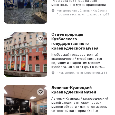
14 августа 1961 года на базе
межшкольного музея краеведения,
действовавшего с 1953 года в
Кемеровская область - Кузбасс, г
школе № 1, а с 1956 года — во
Прокопьевск, пр-кт Шахтеров, д 63
Дворце пионеров города Пр...
Отдел природы
Кузбасского
государственного
краеведческого музея
Кузбасский государственный
краеведческий музей является
ведущим и старейшим музеем
Кузбасса. Он был открыт в 1929
году и получил статус областного
г Кемерово, пр-кт Советский, д 55
музея в 1943 г. В настоящее время
он является визитно...
Ленинск-Кузнецкий
краеведческий музей
Ленинск-Кузнецкий краеведческий
музей входит в пятерку первых
музеев области и является музеем
четвертой категории. Он был
основан в 1934 году