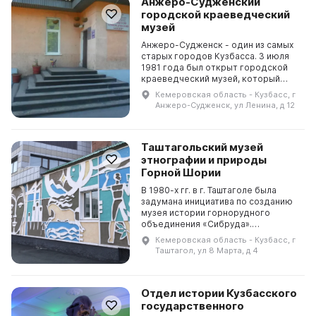
Анжеро-Судженский
городской краеведческий
музей
Анжеро-Судженск - один из самых
старых городов Кузбасса. 3 июля
1981 года был открыт городской
краеведческий музей, который
является центром исследований и
Кемеровская область - Кузбасс, г
изучения города. В музее
Анжеро-Судженск, ул Ленина, д 12
насчитывается более...
Таштагольский музей
этнографии и природы
Горной Шории
В 1980-х гг. в г. Таштаголе была
задумана инициатива по созданию
музея истории горнорудного
объединения «Сибруда».
Официальное решение было
Кемеровская область - Кузбасс, г
принято лишь в 1987 г., но музей
Таштагол, ул 8 Марта, д 4
промышленным не стал. Вмест...
Отдел истории Кузбасского
государственного