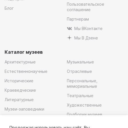
Пользовательское
Блог
соглашение
Партнерам
Мы ВКонтакте
Мы В Дзене
Каталог музеев
Архитектурные
Музыкальные
Естественнонаучные
Отраслевые
Исторические
Персональные,
мемориальные
Краеведческие
Театральные
Литературные
Художественные
Музеи-заповедники
Подборки музеев
Музей современного
искусства
Продолжая использовать наш сайт, Вы