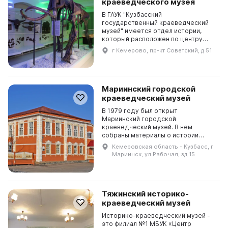
краеведческого музея
В ГАУК "Кузбасский
государственный краеведческий
музей" имеется отдел истории,
который расположен по центру
города, напротив отдела природы.
г Кемерово, пр-кт Советский, д 51
Экспозиция и выставки отдела
истории показывают развитие об...
Мариинский городской
краеведческий музей
В 1979 году был открыт
Мариинский городской
краеведческий музей. В нем
собраны материалы о истории
города и района, а также о природе
Кемеровская область - Кузбасс, г
Мариинского района. Фонд музея
Мариинск, ул Рабочая, зд 15
включает в себя 10480 экспонатов.
В...
Тяжинский историко-
краеведческий музей
Историко-краеведческий музей -
это филиал №1 МБУК «Центр