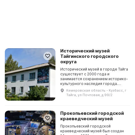
Исторический музей
Тайгинского городского
округа
Исторический музей в городе Тайга
существует с 2000 года и
занимается сохранением историко-
культурного наследия города.
Основными видами деятельности
Кемеровская область - Кузбасс, г
музея являются хранение, учет и
Тайга, ул Почтовая, д 99/2
научная обработка ...
Прокопьевский городской
краеведческий музей
Прокопьевский городской
краеведческий музей был создан