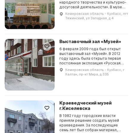
народного творчества и культурно-
досуговой деятельности». В музее
представлены разнообразные
Кемеровская область - Кузбасс, пгт
экспозиции, отражающие историю
Тяжинский, ул Западная, д 4
поселка и района. Н...
Выставочный зал «Музей»
6 февраля 2009 года был открыт
выставочный зал «Музей». В 2012
году здесь была открыта первая
постоянная экспозиция «Русская
изба». Каждый год «Музей»
Кемеровская область - Кузбасс, г
проводит более 20 выставок,
Калтан, пр-кт Мира, д 33Б
используя экспонаты и...
Краеведческий музей
г.Киселевска
В 1982 году городские власти
приняли решение создать музей
краеведения. За последующие
семь лет был собран материал,