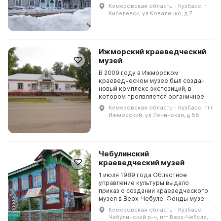
который послужил основой для
Кемеровская область - Кузбасс, г
музейного фонда и экспозиции.
Киселевск, ул Коваленко, д 7
Каждый год в музее прохо...
Ижморский краеведческий
музей
В 2009 году в Ижморском
краеведческом музее был создан
новый комплекс экспозиций, в
котором проявляется органичное
сочетание разделов выставки, их
Кемеровская область - Кузбасс, пгт
открытый характер и возможность
Ижморский, ул Ленинская, д 88
оперативного обновлен...
Чебулинский
краеведческий музей
1 июля 1989 года Областное
управление культуры выдало
приказ о создании краеведческого
музея в Верх-Чебуле. Фонды музея
составили собранные местными
Кемеровская область - Кузбасс,
школьниками под руководством
Чебулинский р-н, пгт Верх-Чебула,