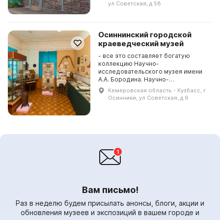
библиотекаря Екатерины...
ул Советская, д 58
Осиннинский городской
краеведческий музей
- все это составляет богатую
коллекцию Научно-
исследовательского музея имени
А.А. Бородина. Научно-
исследовательский музей имени
Кемеровская область - Кузбасс, г
А.А. Бородина представляет
Осинники, ул Советская, д 6
богатую коллекцию, включающую
палеонтолог...
Вам письмо!
Раз в неделю будем присылать анонсы, блоги, акции и
обновления музеев и экспозиций в вашем городе и