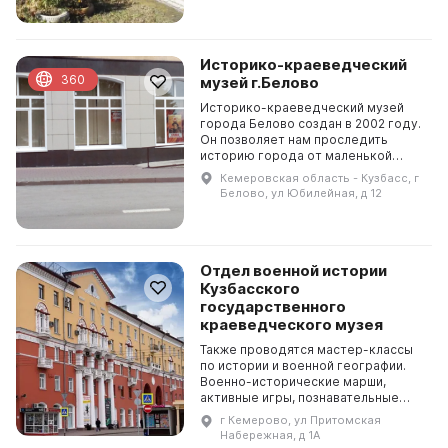
выст...
Историко-краеведческий
360
музей г.Белово
Историко-краеведческий музей
города Белово создан в 2002 году.
Он позволяет нам проследить
историю города от маленькой
заимки Федора Белова до
Кемеровская область - Кузбасс, г
промышленного центра Кузбасса. В
Белово, ул Юбилейная, д 12
музее можно посмотреть п...
Отдел военной истории
Кузбасского
государственного
краеведческого музея
Также проводятся мастер-классы
по истории и военной географии.
Военно-исторические марши,
активные игры, познавательные
экскурсии по памятникам великой
г Кемерово, ул Притомская
Отечественной войны помогают
Набережная, д 1А
детям и молодежи по...