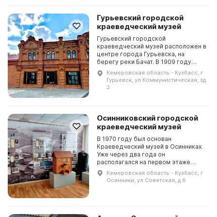
Гурьевский городской
краеведческий музей
Гурьевский городской
краеведческий музей расположен в
центре города Гурьевска, на
берегу реки Бачат. В 1909 году
здесь был построен двухэтажный
Кемеровская область - Кузбасс, г
кирпичный магазин купца
Гурьевск, ул Коммунистическая, зд
Ермолаева Н. П. Фонд музея включ...
2
Осинниковский городской
краеведческий музей
В 1970 году был основан
Краеведческий музей в Осинниках.
Уже через два года он
располагался на первом этаже
здания по ул. Советская, а фонд
Кемеровская область - Кузбасс, г
музея составлял около 4 тысяч
Осинники, ул Советская, д 6
единиц хранения. В нем были пр...