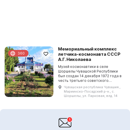
Мемориальный комплекс
360
летчика-космонавта СССР
А.Г. Николаева
Музей космонавтики в селе
Шоршелы Чувашской Республики
был создан 14 декабря 1972 года в
честь третьего советского
космонавта А. Г. Николаева. Он
Чувашская республика Чувашия.,
состоит из Музея космонавтики,
Мариинско-Посадский р-н., с.
Дома-музея семьи Никола...
Шоршелы, ул. Парковая, влд. 14