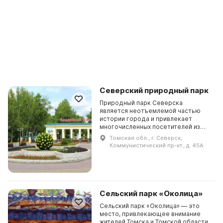
Северский природный парк
Природный парк Северска
является неотъемлемой частью
истории города и привлекает
многочисленных посетителей из
разных уголков России и мира. Он
Томская обл., г. Северск,
предлагает интересные и
Коммунистический пр-кт., д. 45А
необычные программы для всех
воз...
Сельский парк «Околица»
Сельский парк «Околица» — это
место, привлекающее внимание
жителей Томска и Томской области.