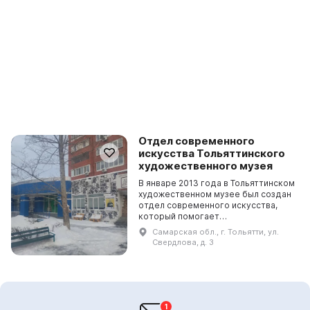
Отдел современного
искусства Тольяттинского
художественного музея
В январе 2013 года в Тольяттинском
художественном музее был создан
отдел современного искусства,
который помогает
популяризировать актуальное
Самарская обл., г. Тольятти, ул.
искусство и знакомить горожан с
Свердлова, д. 3
его основными тенденциями....