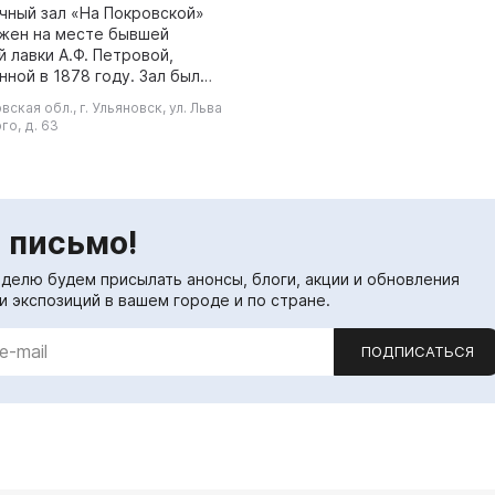
чный зал «На Покровской»
жен на месте бывшей
 лавки А.Ф. Петровой,
ной в 1878 году. Зал был
 марта 2001 года и с 2006 по
вская обл., г. Ульяновск, ул. Льва
ды проходил реконструкцию
го, д. 63
...
 письмо!
еделю будем присылать анонсы, блоги, акции и обновления
и экспозиций в вашем городе и по стране.
ПОДПИСАТЬСЯ