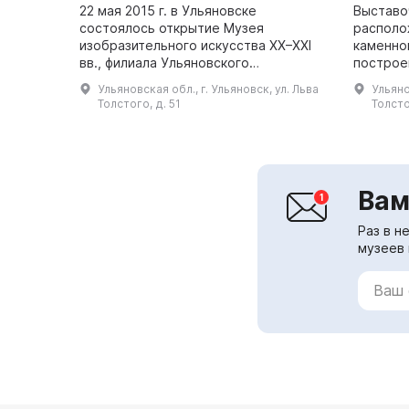
22 мая 2015 г. в Ульяновске
Выставо
состоялось открытие Музея
располо
изобразительного искусства XX–XXI
каменной
вв., филиала Ульяновского
построен
областного художественного музея.
открыт 6
Ульяновская обл., г. Ульяновск, ул. Льва
Ульяно
В постоянной экспозиции
2009 го
Толстого, д. 51
Толсто
представлено искусство начал...
и модерн
Вам
Раз в н
музеев 