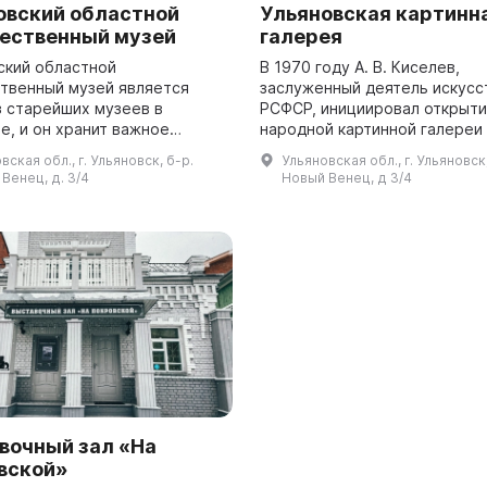
овский областной
Ульяновская картинн
ественный музей
галерея
ский областной
В 1970 году А. В. Киселев,
твенный музей является
заслуженный деятель искусс
з старейших музеев в
РСФСР, инициировал открыт
е, и он хранит важное
народной картинной галереи 
ное достояние, имеющее
Ульяново Калужской области
вская обл., г. Ульяновск, б-р.
Ульяновская обл., г. Ульяновск
 для всей России и мира.
передал красоту и особенно
Венец, д. 3/4
Новый Венец, д 3/4
я музея начала форми...
мест в своих пей...
вочный зал «На
вской»