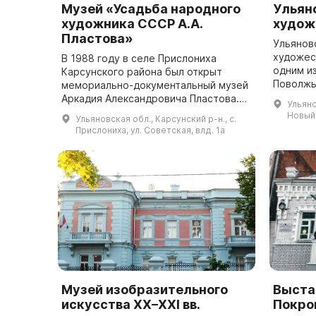
Музей «Усадьба народного
Ульян
художника СССР А.А.
худож
Пластова»
Ульянов
художес
В 1988 году в селе Прислониха
одним и
Карсунского района был открыт
Поволжь
мемориально-документальный музей
культур
Аркадия Александровича Пластова.
Ульяно
значение
До этого продолжались
Новый 
Ульяновская обл., Карсунский р-н., с.
Коллекци
исследования, дискуссии и
Прислониха, ул. Советская, влд. 1а
размышления о проекте музе...
Музей изобразительного
Выста
искусства ХХ–XXI вв.
Покро