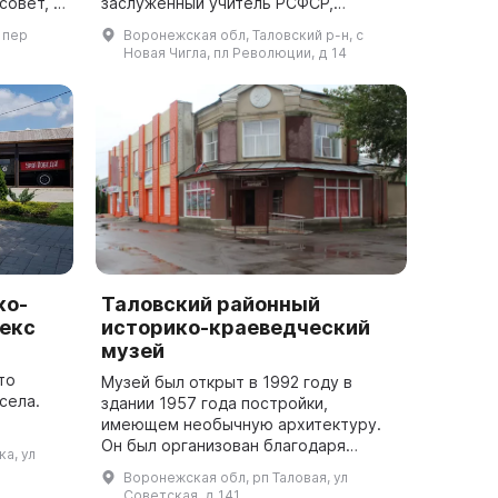
овет, в
заслуженный учитель РСФСР,
почетный гражданин Таловского
 пер
Воронежская обл, Таловский р-н, с
и
района, историк-краевед Лукьянов
Новая Чигла, пл Революции, д 14
Александр Тимофеевич...
ко-
Таловский районный
екс
историко-краеведческий
музей
то
Музей был открыт в 1992 году в
села.
здании 1957 года постройки,
имеющем необычную архитектуру.
место,
Он был организован благодаря
а, ул
ачимые
усилиям районной администрации,
Воронежская обл, рп Таловая, ул
.
производственных учреждений и
Советская, д 141