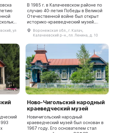
овска
В 1985 г. в Калачеевском районе по
-летию
случаю 40-летия Победы в Великой
енной
Отечественной войне был открыт
сколько
историко-краеведческий музей.
 зал
Здесь представлены экспонаты,
вский, ул
Воронежская обл., г. Калач,
еков с
показывающие культуру народов,
Калачеевский р-н., пл. Ленина, д. 10
живших на ...
ский
Ново-Чигольский народный
краеведческий музей
едческий
Новичигольский народный
1993
краеведческий музей был основан в
ах
1967 году. Его основателем стал