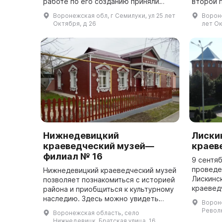
работе по его созданию приняли
второй 
участие учителя, школьники,
Стрижев
Воронежская обл, г Семилуки, ул 25 лет
Вороне
служащие райвоенкомата, рабочие
1918 го
Октября, д 26
лет Ок
промышленных...
В...
Нижнедевицкий
Лиски
краеведческий музей—
краев
филиал № 16
9 сентя
проведе
Нижнедевицкий краеведческий музей
Лискинс
позволяет познакомиться с историей
краевед
района и приобщиться к культурному
до этог
наследию. Здесь можно увидеть
Вороне
и рекон
предметы дореволюционной,
Револ
Воронежская область, село
пристанц
советской и послереволюционной
Нижнедевицк, Братская улица, 16