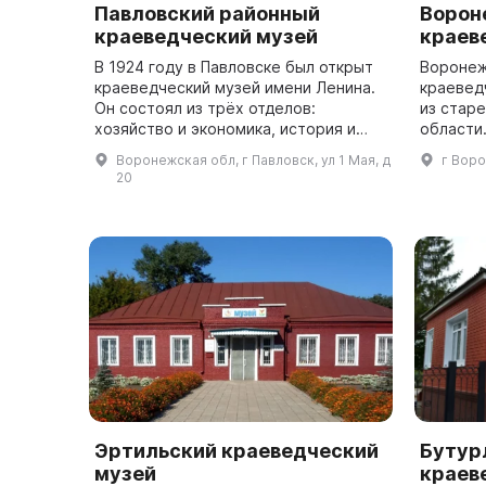
Павловский районный
Ворон
краеведческий музей
краев
В 1924 году в Павловске был открыт
Воронеж
краеведческий музей имени Ленина.
краевед
Он состоял из трёх отделов:
из стар
хозяйство и экономика, история и
области.
археология, природа родного края. В
сентября
Воронежская обл, г Павловск, ул 1 Мая, д
г Воро
музее было 553 экспоната, которые
отделов
20
...
действу
Эртильский краеведческий
Бутур
музей
краев