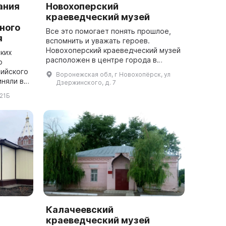
ания
Новохоперский
краеведческий музей
ного
Все это помогает понять прошлое,
я
вспомнить и уважать героев.
Новохоперский краеведческий музей
ких
расположен в центре города в
о
особняке XIX века. В пяти залах
ийского
Воронежская обл, г Новохопёрск, ул
экспозиции представлены материалы
иняли в
Дзержинского, д. 7
о прошл...
 21Б
 ВОКМ
Калачеевский
краеведческий музей