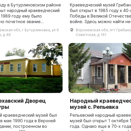
году в Бутурлиновском районе
Краеведческий музей Грибан
рыт народный краеведческий
был открыт в 1985 году к 40
 1989 году ему было
Победы в Великой Отечеств
но почетное звание
войне. Здесь можно найти не
ый». Музей находится в
тематических залов, включая
жская обл, г Бутурлиновка, ул 9
Воронежская обл, пгт Грибано
ком особняке,
крестьянского быта XIX-XX в
, д 46
Советская, д 161
ежавшем лесоторгов...
пр...
ехавский Дворец
Народный краеведче
уры
музей с. Репьевка
й краеведческий музей был
Репьевский народный краев
в мае 1990 года в Верхней
музей был открыт 1 октября 
здании, построенном во
года. Однако еще в 70-х год