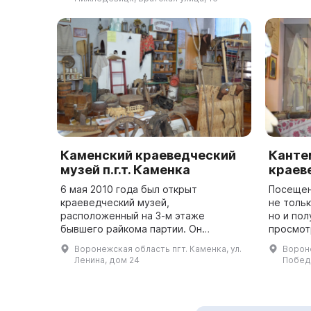
эпохи, а ...
Каменский краеведческий
Канте
музей п.г.т. Каменка
краев
6 мая 2010 года был открыт
Посещен
краеведческий музей,
не толь
расположенный на 3-м этаже
но и пол
бывшего райкома партии. Он
просмот
содержит экспонаты, собранные
Кантеми
Воронежская область пгт. Каменка, ул.
Вороне
местными краеведами за последние
краевед
Ленина, дом 24
Побед
годы. Музей разделен на три
декабре 
тематич...