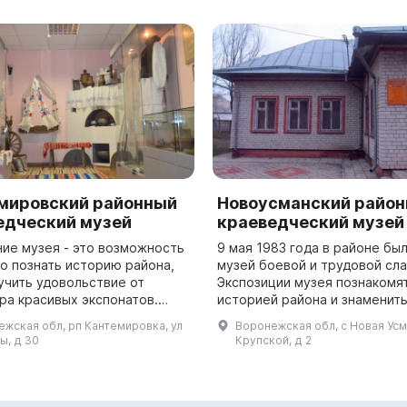
мировский районный
Новоусманский райо
едческий музей
краеведческий музей
ие музея - это возможность
9 мая 1983 года в районе бы
ко познать историю района,
музей боевой и трудовой сла
учить удовольствие от
Экспозиции музея познакомят
ра красивых экспонатов.
историей района и знаменит
ровский районный
земляками. Одной из постоя
жская обл, рп Кантемировка, ул
Воронежская обл, с Новая Усм
ческий музей был основан в
экспозиций является выставк
ы, д 30
Крупской, д 2
1984...
помня...