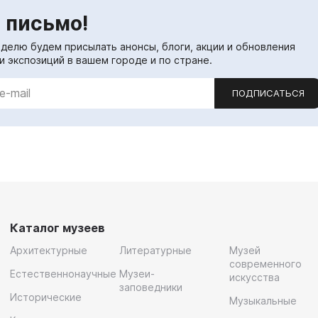
 письмо!
еделю будем присылать анонсы, блоги, акции и обновления
и экспозиций в вашем городе и по стране.
ПОДПИСАТЬСЯ
Каталог музеев
Архитектурные
Литературные
Музей
современного
Естественнонаучные
Музеи-
искусства
заповедники
Исторические
Музыкальные