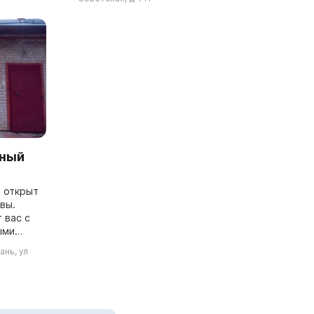
жителей Таловского ...
нный
л открыт
вы.
 вас с
ыми
нных
ань, ул
а "Не