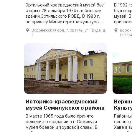
Эртильский краеведческий музей был
В 1982 
открыт 28 декабря 1974 г. в бывшем
был отк
здании Эртильского РОВД. В 1980 г.
музей. В
по приказу Министерства культуры
присвое
СССР он получил звание «Народный»,
«народн
Воронежская обл., г. Эртиль, ул. Труда, д.
Вороне
а в 1990 г. стал муниципаль...
купечес
7
Января
принадл
Историко-краеведческий
Верхн
музей Семилукского района
Культ
В марте 1965 года было принято
Районны
решение о создании в г. Семилуки
основан 
музея боевой и трудовой славы. В
Хаве в 