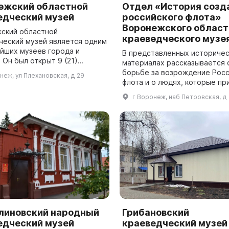
ежский областной
Отдел «История созд
едческий музей
российского флота»
Воронежского област
ский областной
краеведческого музе
ческий музей является одним
ейших музеев города и
В представленных историчес
 Он был открыт 9 (21)
материалах рассказывается 
 1894 года и состоит из пяти
борьбе за возрождение Росс
неж, ул Плехановская, д 29
. В основном здании
флота и о людях, которые пр
ет полнопрофи...
ней участие. 27 июля 2014 года в
г Воронеж, наб Петровская, д
Воронеже был открыт отдел
«Истор...
линовский народный
Грибановский
едческий музей
краеведческий музей