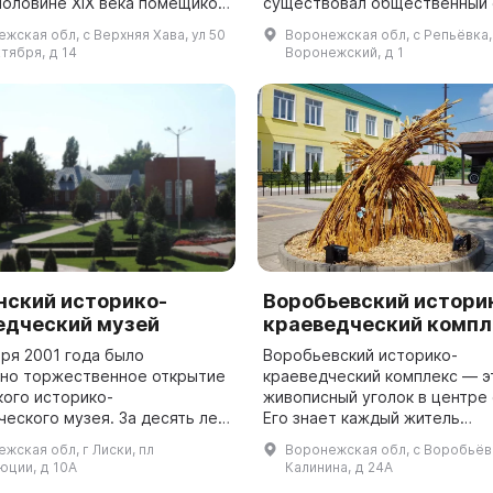
половине XIX века помещиком
существовал общественный с
ским в селе Сухие Гаи. В
рамках которого краеведы
жская обл, с Верхняя Хава, ул 50
Воронежская обл, с Репьёвка,
ду здание было перемещено в
проводили работу по сбору 
тября, д 14
Воронежский, д 1
изучению экспонат...
нский историко-
Воробьевский истори
едческий музей
краеведческий компл
бря 2001 года было
Воробьевский историко-
но торжественное открытие
краеведческий комплекс — э
кого историко-
живописный уголок в центре 
ческого музея. За десять лет
Его знает каждый житель
о была проведена переноска
Воробьевского района. Это 
жская обл, г Лиски, пл
Воронежская обл, с Воробьёвк
струкция XIX-вековой
где находятся социально зн
юции, д 10А
Калинина, д 24А
ионной школы. ...
объекты: школа, ФОК, центр..