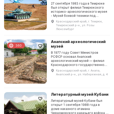
27 сентября 1983 года в Темрюке
был открыт филиал Темрюкского
историко-археологического музея
- Музей боевой техники под
открытым небом «Военная горка».
Краснодарский край, г. Темрюк,
Основную идею создания музея
Темрюкский р-н., ул. Розы
предложил председа...
Люксембург
Анапский археологический
360
музей
В 1977 году Совет Министров
РСФСР основал Анапский
археологический музей — филиал
Краснодарского государственного
историко-археологического
Краснодарский край, г. Анапа,
музея-заповедника имени Е. Д.
Анапский р-н., ул. Набережная, д. 4
Фелицына. Он представляет собо...
Литературный музей Кубани
Литературный музей Кубани был
открыт 1 сентября 1988 года в
доме наказного атамана
Черноморского казачьего войска Я.