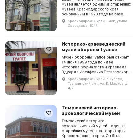
музей является одним из старейших
музеев Краснодарского края,
основанным в 1920 году на базе
музея наглядных пособий. В 2000
Краснодарский край, Ейск, улица
году музею было присвоено имя
Свердлова, 104/1
выдающегося ейс...
Историко-краеведческий
музей обороны Туапсе
Музей обороны Туапсе был открыт
14 июня 1999 года по идее
историка, журналиста и краеведа
Эдуарда Иосифовича Пятигорского.
Дизайн и все конструкции были
Краснодарский край, г. Туапсе,
созданы туапсинскими
Туапсинский р-н., ул. К. Маркса, д.
художниками: Александром Ш...
4/2
Темрюкский историко-
археологический музей
Темрюкский историко-
археологический музей - один из
старейших музеев на территории
Краснодарского края. Он был