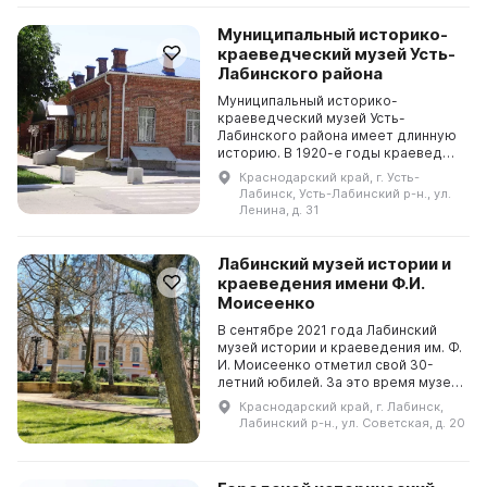
Муниципальный историко-
краеведческий музей Усть-
Лабинского района
Муниципальный историко-
краеведческий музей Усть-
Лабинского района имеет длинную
историю. В 1920-е годы краевед
Михаил Иванович Петренко основал
Краснодарский край, г. Усть-
музей на основе своей личной
Лабинск, Усть-Лабинский р-н., ул.
коллекции. В 1932 году был ...
Ленина, д. 31
Лабинский музей истории и
краеведения имени Ф.И.
Моисеенко
В сентябре 2021 года Лабинский
музей истории и краеведения им. Ф.
И. Моисеенко отметил свой 30-
летний юбилей. За это время музей
занимался комплектованием,
Краснодарский край, г. Лабинск,
хранением, изучением и
Лабинский р-н., ул. Советская, д. 20
популяризацией музейн...