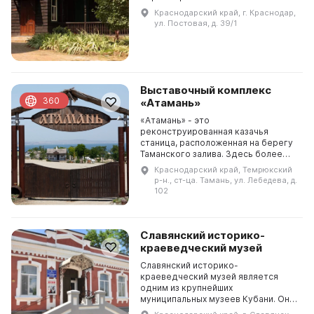
Г. Кухаренко, построенном в
Краснодарский край, г. Краснодар,
первой четверти XIX века. Здесь
ул. Постовая, д. 39/1
представлена история ли...
Выставочный комплекс
360
«Атамань»
«Атамань» - это
реконструированная казачья
станица, расположенная на берегу
Таманского залива. Здесь более
200 лет назад была высажена
Краснодарский край, Темрюкский
первая колония черноморских
р-н., ст-ца. Тамань, ул. Лебедева, д.
казаков. С тех пор история
102
Таманского...
Славянский историко-
краеведческий музей
Славянский историко-
краеведческий музей является
одним из крупнейших
муниципальных музеев Кубани. Он
был основан в 1976 году и получил в