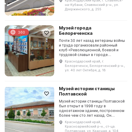
Краснодарский край, г. Славянск-
1982 году звание народного. В 1993
на-Кубани, Славянский р-н., ул.
году музей получил статус Му...
Дзержинского, д. 255
Музей города
360
Белореченска
Почти 30 лет назад ветераны войны
и труда организовали районный
клуб «Революционной, боевой и
трудовой славы» в городе
Белореченске. В 1981 году был
Краснодарский край, г.
открыт музей на общественных
Белореченск, Белореченский р-н.,
началах, получивший ст...
ул. 40 лет Октября, д. 18
Музей истории станицы
Полтавской
Музей истории станицы Полтавской
был открыт в 1998 году в
одноэтажном здании, построенном
более чем сто лет назад. Он
располагается в пяти залах, а
Краснодарский край,
шестой зал предназначен для
Красноармейский р-н., ст-ца.
выставки. Начиная с древ...
Полтавская, ул. Красная, д. 104