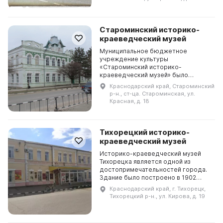
Староминский историко-
краеведческий музей
Муниципальное бюджетное
учреждение культуры
«Староминский историко-
краеведческий музей» было
создано 30 сентября 1975 года по
Краснодарский край, Староминский
решению исполкома районного
р-н., ст-ца. Староминская, ул.
Совета депутатов трудящихся. В
Красная, д. 18
1986 году музею...
Тихорецкий историко-
краеведческий музей
Историко-краеведческий музей
Тихорецка является одной из
достопримечательностей города.
Здание было построено в 1902
году для железнодорожного
Краснодарский край, г. Тихорецк,
общественного собрания.
Тихорецкий р-н., ул. Кирова, д. 19
Основатель музея - краевед-
энтузи...