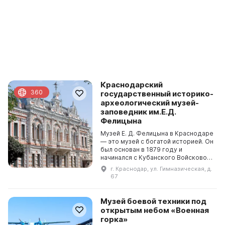
Краснодарский
360
государственный историко-
археологический музей-
заповедник им.Е.Д.
Фелицына
Музей Е. Д. Фелицына в Краснодаре
— это музей с богатой историей. Он
был основан в 1879 году и
начинался с Кубанского Войскового
этнографического и естественно-
г. Краснодар, ул. Гимназическая, д.
исторического музея. В 1977 году
67
он прео...
Музей боевой техники под
открытым небом «Военная
горка»