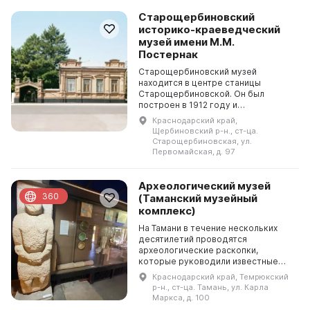
Старощербиновский
историко-краеведческий
музей имени М.М.
Постернак
Старощербиновский музей
находится в центре станицы
Старощербиновской. Он был
построен в 1912 году и
принадлежал зажиточному казаку
Краснодарский край,
по имени Крикун. Здание имеет
Щербиновский р-н., ст-ца.
историческую планировку и
Старощербиновская, ул.
фасады, и вхо...
Первомайская, д. 97
Археологический музей
360
(Таманский музейный
комплекс)
На Тамани в течение нескольких
десятилетий проводятся
археологические раскопки,
которые руководили известные
российские ученые: Е. И. Забелин, В.
Краснодарский край, Темрюкский
Г. Тизенгаузен, М. И. Ростовцев, В.
р-н., ст-ца. Тамань, ул. Карла
Д. Блаватский, Б. ...
Маркса, д. 100