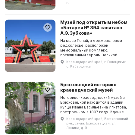
для сохранения и популяриза...
8
Музей под открытым небом
«Батарея № 394 капитана
А.Э. Зубкова»
На мысе Пенай, в можжевеловом
редколесье, расположен
мемориальный комплекс,
посвященный героям Великой
Отечественной войны, защитникам
Краснодарский край, г. Геленджик,
Цемесской бухты и порта
с. Кабардинка
Новороссийск. Стационарная
батарея № 394 ...
Брюховецкий историко-
краеведческий музей
Историко-краеведческий музей в
Брюховецкой находится в здании
купца Ивана Васильевича Игнатова,
построенном в 1897 году. Здание
изменяло свое назначение
Краснодарский край, Брюховецкий
несколько раз и с 1994 года было
р-н., ст-ца. Брюховецкая, ул.
присвоено стат...
Ленина, д. 9