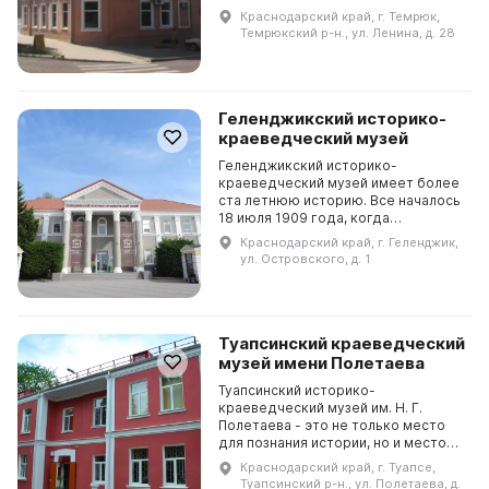
создан в 1920 году по инициативе
Краснодарский край, г. Темрюк,
учителей города, во главе с
Темрюкский р-н., ул. Ленина, д. 28
краеведом и исследователем Т...
Геленджикский историко-
краеведческий музей
Геленджикский историко-
краеведческий музей имеет более
ста летнюю историю. Все началось
18 июля 1909 года, когда
дачевладельцы Солнцедара
Краснодарский край, г. Геленджик,
торжественно открыли музей в
ул. Островского, д. 1
сторожке М. М. Рейнке. За
прошедш...
Туапсинский краеведческий
музей имени Полетаева
Туапсинский историко-
краеведческий музей им. Н. Г.
Полетаева - это не только место
для познания истории, но и место
для проведения культурно-
Краснодарский край, г. Туапсе,
массовых мероприятий. Он служит
Туапсинский р-н., ул. Полетаева, д.