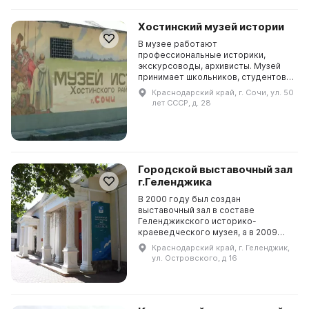
Хостинский музей истории
В музее работают
профессиональные историки,
экскурсоводы, архивисты. Музей
принимает школьников, студентов,
представителей туристической
Краснодарский край, г. Сочи, ул. 50
индустрии. В музее проводятся
лет СССР, д. 28
различные мероприятия, такие как
...
Городской выставочный зал
г.Геленджика
В 2000 году был создан
выставочный зал в составе
Геленджикского историко-
краеведческого музея, а в 2009
году стало отдельным
Краснодарский край, г. Геленджик,
муниципальным автономным
ул. Островского, д 16
учреждением «Городской
выставочный зал». Он распол...