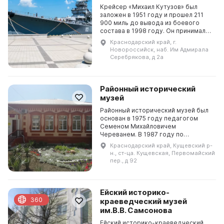
Крейсер «Михаил Кутузов» был
заложен в 1951 году и прошел 211
900 миль до вывода из боевого
состава в 1998 году. Он принимал
участие в Арабо-израильской войне
Краснодарский край, г.
1967 и 1973 годов, в то время как
Новороссийск, наб. Им Адмирала
был ком...
Серебрякова, д 2а
Районный исторический
музей
Районный исторический музей был
основан в 1975 году педагогом
Семеном Михайловичем
Череванем. В 1987 году по
решению Министерства культуры
Краснодарский край, Кущевский р-
РСФСР музею было присвоено
н., ст-ца. Кущевская, Первомайский
почетное звание народного. В 2001
пер., д 92
...
Ейский историко-
360
краеведческий музей
им.В.В. Самсонова
Ейский историко-краеведческий