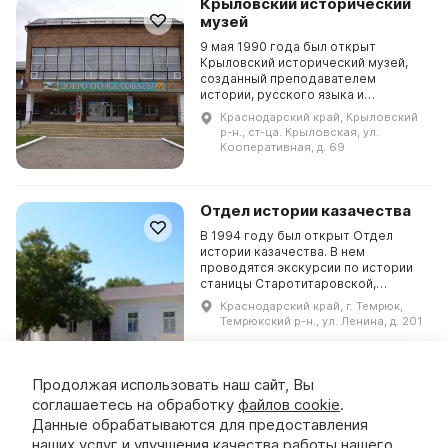
Крыловский исторический
музей
9 мая 1990 года был открыт
Крыловский исторический музей,
созданный преподавателем
истории, русского языка и
литературы Крыловской средней
Краснодарский край, Крыловский
школы № 2 Верой Антоновной
р-н., ст-ца. Крыловская, ул.
Жосан. Она автор книги «Очерки
Кооперативная, д. 69
ист...
Отдел истории казачества
В 1994 году был открыт Отдел
истории казачества. В нем
проводятся экскурсии по истории
станицы Старотитаровской,
основанной в 1794 году, и
Краснодарский край, г. Темрюк,
казачьему быту. Завершается
Темрюкский р-н., ул. Ленина, д. 201
экскурсия на казачьем подворье с
...
Продолжая использовать наш сайт, Вы
соглашаетесь на обработку
файлов cookie
.
Курганинский исторический
Данные обрабатываются для предоставления
музей
наших услуг и улучшения качества работы нашего