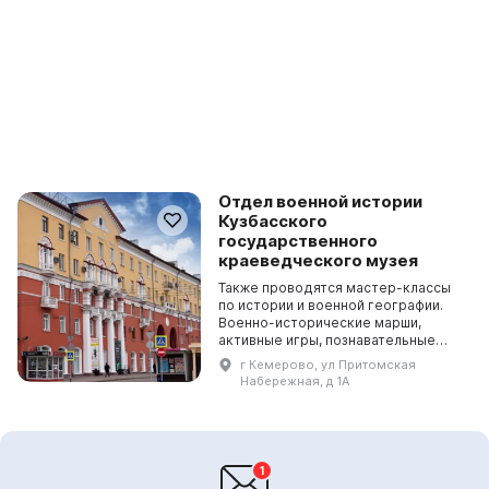
Отдел военной истории
Кузбасского
государственного
краеведческого музея
Также проводятся мастер-классы
по истории и военной географии.
Военно-исторические марши,
активные игры, познавательные
экскурсии по памятникам великой
г Кемерово, ул Притомская
Отечественной войны помогают
Набережная, д 1А
детям и молодежи по...