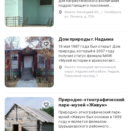
для патриотического воспитания
подрастающего поколения.
Открытие музея состоялось 24
Ямало-Ненецкий АО., г. Ноябрьск,
апреля 2010 года в честь 65-летия
ул. Ленина, д. 70А
Победы в Великой От...
Дом природы г. Надыма
19 мая 1987 года был открыт Дом
природы, который в 2007 году
получил статус филиала МАУК
«Музей истории и археологии г.
Надыма». Он занимается хранением
Ямало-Ненецкий автономный
культурных, исторических и
округ, Надымский район, Надым,
художественных ценно...
Парковый проезд, 1
Природно-этнографический
парк-музей «Живун»
Природно-этнографический парк-
музей «Живун» был основан в 1999
году и является филиалом
Шурышкарского районного
историко-краеведческого