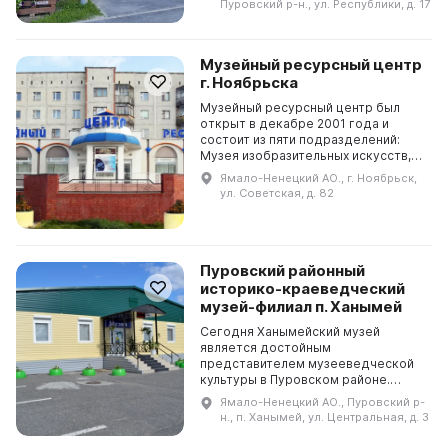
Пуровский р-н., ул. Республики, д. 17
первопроходцах 70-х и позн...
Музейный ресурсный центр
г. Ноябрьска
Музейный ресурсный центр был
открыт в декабре 2001 года и
состоит из пяти подразделений:
Музея изобразительных искусств,
Музея городской истории,
Ямало-Ненецкий АО., г. Ноябрьск,
Детского музея, Музея воинской
ул. Советская, д. 82
славы и Городского цент...
Пуровский районный
историко-краеведческий
музей-филиал п. Ханымей
Сегодня Ханымейский музей
является достойным
представителем музееведческой
культуры в Пуровском районе.
История Ханымейского музея
Ямало-Ненецкий АО., Пуровский р-
начинается с 6 декабря 1999 года,
н., п. Ханымей, ул. Центральная, д. 3
когда был подписан приказ главы
ад...