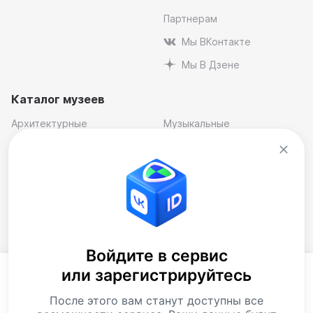
Партнерам
Мы ВКонтакте
Мы В Дзене
Каталог музеев
Архитектурные
Музыкальные
Естественнонаучные
Отраслевые
Исторические
Персональные,
мемориальные
Краеведческие
Театральные
Литературные
Художественные
Музеи-заповедники
Подборки музеев
Войдите в сервис
Музей современного
или зарегистрируйтесь
искусства
Продолжая использовать наш сайт, Вы
соглашаетесь на обработку
файлов cookie
.
Скачать приложение
После этого вам станут доступны все
Данные обрабатываются для предоставления