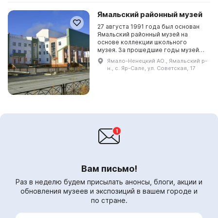
Ямальский районный музей
27 августа 1991 года был основан
Ямальский районный музей на
основе коллекции школьного
музея. За прошедшие годы музей
выставил несколько десятков
Ямало-Ненецкий АО., Ямальский р-
музейных выставок из собственных
н., с. Яр-Сале, ул. Советская, 17
фондовых коллекций и...
Вам письмо!
Раз в неделю будем присылать анонсы, блоги, акции и
обновления музеев и экспозиций в вашем городе и
по стране.