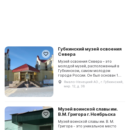
Губкинский музей освоения
Севера
Музей освоения Севера – это
молодой музей, расположенный в
Губкинском, самом молодом
городе России. Он был основан 1
января 1996 года и в настоящее
Ямало-Ненецкий АО., г. Губкинский,
время в его фондах собрано более
мкр. 12, д. 38
24 тысяч единиц хра...
Музей воинской славы им.
В.М. Григора г. Ноябрьска
Музей воинской славы им. В. М.
Григора - это уникальное место