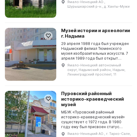
Ямало-Ненецкий АО.,
комплекса. Это особое звено
Шурышкарский р-н., д. Ханты-Мужи
музеев Шурышкарского района,
сосредо...
Музей истории и археологии
г. Надыма
29 апреля 1988 года был учрежден
Надымский филиал Тюменского
музея изобразительных искусств. 7
апреля 1989 года был открыт
городской выставочный зал. В
Ямало-Ненецкий автономный
музее работают две постоянные
округ, Надымский район, Надым,
экспозиции: «Новый...
Ленинградский проспект, 11
Пуровский районный
историко-краеведческий
музей
МБУК «Пуровский районный
историко-краеведческий музей»
существует с 1972 года. В 1980
году ему был присвоен статус
«Народный музей». Основная цель
Ямало-Ненецкий АО., г. Тарко-Сале,
музея - сохранить память о