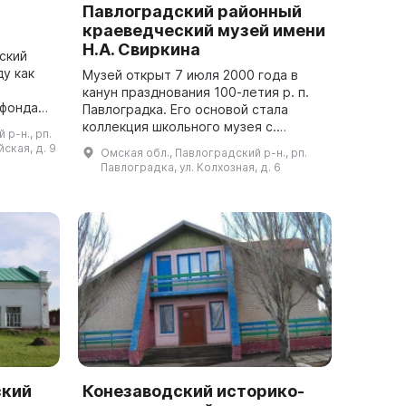
Павлоградский районный
краеведческий музей имени
Н.А. Свиркина
ский
ду как
Музей открыт 7 июля 2000 года в
канун празднования 100-летия р. п.
 фондами
Павлоградка. Его основой стала
теля и
коллекция школьного музея с.
р-н., рп.
сь можно
Тихвинка, переданная в р. п.
ская, д. 9
Омская обл., Павлоградский р-н., рп.
Павлоградка организатором музея —
Павлоградка, ул. Колхозная, д. 6
Н.А. Свир...
ский
Конезаводский историко-