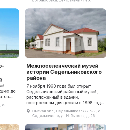
Боголюбовка, Центральный пер.
кр...
пионерво...
о-
Межпоселенческий музей
истории Седельниковского
района
й
ей
7 ноября 1990 года был открыт
кцию до
Седельниковский районный музей,
атов.
расположенный в здании,
ты,
построенном для церкви в 1898 году.
 с.
зея
Здесь представлены 7 основных
Омская обл., Седельниковский р-н., с.
экспозиций, изучающих историю
Седельниково, ул. Избышева, д. 26
освоения и развити...