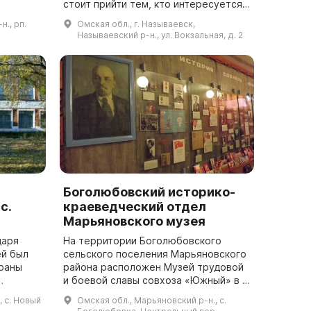
стоит прийти тем, кто интересуется
льтуру
бытом русских крестьян начала ХХ
., рп.
Омская обл., г. Называевск,
рии
века. В избе установлена русская
Называевский р-н., ул. Вокзальная, д. 2
печь, а по...
Боголюбовский историко-
с.
краеведческий отдел
Марьяновского музея
даря
На территории Боголюбовского
ей был
сельского поселения Марьяновского
браны
района расположен Музей трудовой
и боевой славы совхоза «Южный» в с.
Боголюбовке. Его основу заложила
, с. Новый
Омская обл., Марьяновский р-н., с.
Любовь Андреевна Базанова,