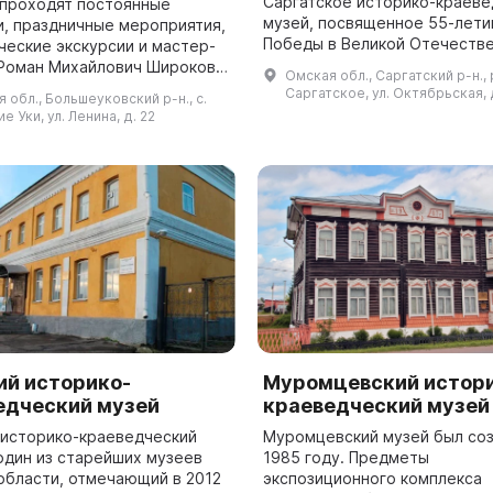
Саргатское историко-краев
 проходят постоянные
музей, посвященное 55-лет
и, праздничные мероприятия,
Победы в Великой Отечеств
ческие экскурсии и мастер-
войне. Основная цель музея 
Омская обл., Саргатский р-н., 
собирать все исторические
я основателем
Саргатское, ул. Октябрьская, 
 обл., Большеуковский р-н., с.
материалы и документы...
ковского историко-
е Уки, ул. Ленина, д. 22
еского музея. ...
ий историко-
Муромцевский истор
едческий музей
краеведческий музей
 историко-краеведческий
Муромцевский музей был соз
 один из старейших музеев
1985 году. Предметы
области, отмечающий в 2012
экспозиционного комплекса