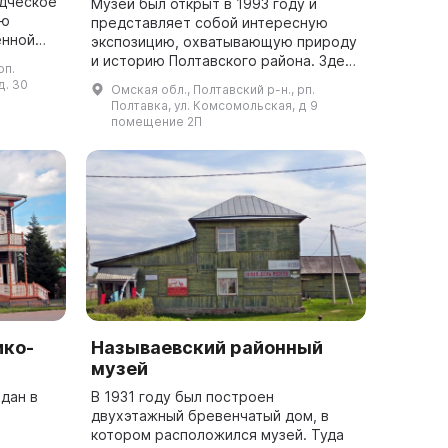
едческое
Музей был открыт в 1993 году и
ию
представляет собой интересную
енной
экспозицию, охватывающую природу
-
и историю Полтавского района. Здесь
рп.
можно увидеть документальные
д. 30
Омская обл., Полтавский р-н., рп.
материалы переселенческой
Полтавка, ул. Комсомольская, д 9
политики XIX-XX...
помещение 2П
ико-
Называевский районный
музей
дан в
В 1931 году был построен
двухэтажный бревенчатый дом, в
котором расположился музей. Туда