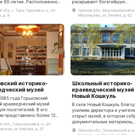
ое 80-летие. Расположенное
раскрывают богатейшую
ическом центре города
материальную и духовную ку
обл., г. Тара, Тарский р-н., пл.
Омская обл., Муромцевский р-н
музея включает в себя 13800
древней и современной исто
, д. 8
Муромцево, ул. Ленина, д. 62
района. Археологическая
экспозиция...
овский историко-
Школьный историко-
едческий музей
краеведческий музей 
Новый Кошкуль
1985 года Горьковский
й краеведческий музей
В селе Новый Кошкуль благо
ля посетителей. В его
усилиям директора и учител
ии представлено более 12
открыт музей, в котором со
дметов, из которых 9 330
документальные материалы,
 обл., Горьковский р-н., рп.
в экспозицию и являются
архивные данные, а также
вское, ул. Кирова, д. 25
Омская обл., Тюкалинский р-н.
ми фондам...
воспоминания о процессе