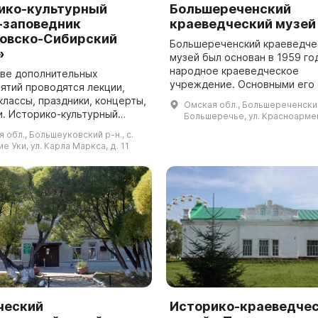
ико-культурный
Большереченский
-заповедник
краеведческий музей
овско-Сибирский
Большереченский краеведче
»
музей был основан в 1959 го
народное краеведческое
тве дополнительных
учреждение. Основными его
ятий проводятся лекции,
стали личная коллекция писа
классы, праздники, концерты,
Омская обл., Большереченский 
краеведа В. С. Аношина. Зде
урный
Большеречье, ул. Красноармей
найти кол...
аповедник «Московско-
 обл., Большеуковский р-н., с.
ий тракт» — это уникальное
е Уки, ул. Карла Маркса, д. 11
освяще...
ческий
Историко-краеведче