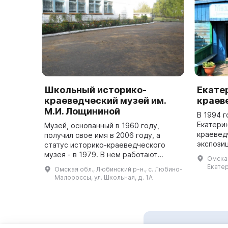
Школьный историко-
Екате
краеведческий музей им.
краев
М.И. Лощининой
В 1994 г
Екатери
Музей, основанный в 1960 году,
краевед
получил свое имя в 2006 году, а
экспози
статус историко-краеведческого
края, хо
музея - в 1979. В нем работают
Омская
населен
четыре отдела: быт села Любино-
Екатер
Омская обл., Любинский р-н., с. Любино-
Отечеств
Малороссы, земляки-участники
Малороссы, ул. Школьная, д. 1А
Великой Отечест...