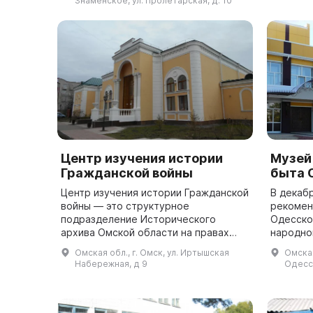
Знаменское, ул. Пролетарская, д. 10
материалы ...
Центр изучения истории
Музей
Гражданской войны
быта 
Центр изучения истории Гражданской
В декабр
войны — это структурное
рекомен
подразделение Исторического
Одесско
архива Омской области на правах
народно
сектора отдела использования и
открыти
Омская обл., г. Омск, ул. Иртышская
Омская
публикации документов. Центр
года, а 
Набережная, д 9
Одесск
занимается комплексны...
выставок