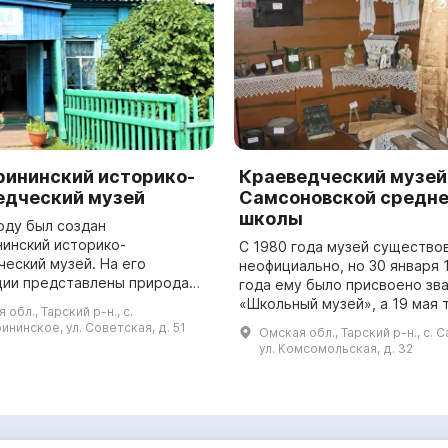
рининский историко-
Краеведческий музей
едческий музей
Самсоновской средн
школы
оду был создан
нинский историко-
С 1980 года музей существо
ческий музей. На его
неофициально, но 30 января 
ции представлены природа
года ему было присвоено зв
зяйство и быт местного
«Школьный музей», а 19 мая 
 обл., Тарский р-н., с.
ия, а также история Великой
года прошло его официально
ининское, ул. Советская, д. 51
Омская обл., Тарский р-н., с. 
енной войны и давни...
открытие. В 2007 году музей
ул. Комсомольская, д. 32
статус и...