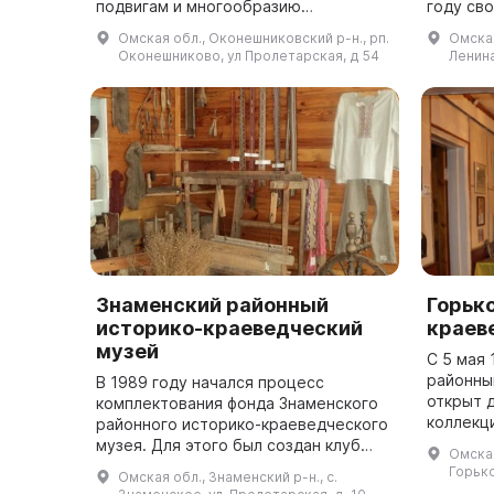
подвигам и многообразию
году св
переселенцев: «История края,
в истор
Омская обл., Оконешниковский р-н., рп.
Омская 
далекая и близкая», «Герои твои —
здание 
Оконешниково, ул Пролетарская, д 54
Ленина
Россия!», «Маршал Язо...
эксп...
Знаменский районный
Горьк
историко-краеведческий
краев
музей
С 5 мая 
районны
В 1989 году начался процесс
открыт д
комплектования фонда Знаменского
коллекц
районного историко-краеведческого
200 пре
музея. Для этого был создан клуб
Омская
входят 
«Поиск», в котором учащиеся
Горько
Омская обл., Знаменский р-н., с.
основны
Знаменской средней школы собирали