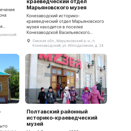
краеведческий отдел
Марьяновского музея
печение
она
Конезаводский историко-
м
краеведческий отдел Марьяновского
м
музея находится в поселке
гиона.
Конезаводской Васильевского
калинский
зей
сельского поселения. Музей был
Омская обл., Марьяновский р-н., п.
основан в 1981 году на
Конезаводский, ул. Ипподромная, д. 24
общественных началах и под
название...
-
Полтавский районный
историко-краеведческий
музей
рыто