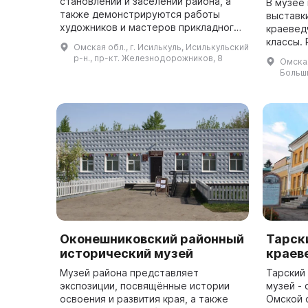
становлении и заселении района, а
В музее
также демонстрируются работы
выставк
художников и мастеров прикладного
краевед
искусства. В зале природы и экологии
классы. Роман Михайлович Широков
Омская обл., г. Исилькуль, Исилькульский
представлена мемориальная комната
являетс
р-н., пр-кт. Железнодорожников, 8
Омская
В. С. Г...
Большеу
Больши
краеведч
Оконешниковский районный
Тарск
исторический музей
краев
Музей района представляет
Тарский
экспозиции, посвящённые истории
музей -
освоения и развития края, а также
Омской 