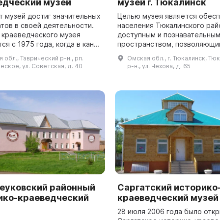
едческий музей
музей г. Тюкалинск
т музей достиг значительных
Целью музея является обес
атов в своей деятельности.
населения Тюкалинского рай
 краеведческого музея
доступным и познавательны
ся с 1975 года, когда в канун
пространством, позволяющи
я Победы в Великой
изучать славную историю ре
 обл., Таврический р-н., рп.
Омская обл., г. Тюкалинск, Тю
венной войне в Доме
Историко-краеведческий му
еское, ул. Советская, д. 40
р-н., ул. Чехова, д. 65
 ...
Тюкалинского района ...
еуковский районный
Саргатский историко
ико-краеведческий
краеведческий музей
28 июля 2006 года было отк