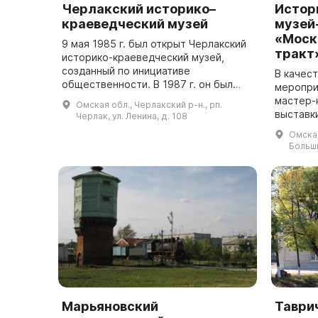
Черлакский историко–
Истор
краеведческий музей
музей
«Моск
9 мая 1985 г. был открыт Черлакский
тракт
историко-краеведческий музей,
созданный по инициативе
В качес
общественности. В 1987 г. он был
меропри
переименован в «Народный музей».
мастер-
Омская обл., Черлакский р-н., рп.
Выставочная деятельность приносит
выставки. Историко-культ
Черлак, ул. Ленина, д. 108
не только ...
музей-з
Омская
Сибирск
Больши
место, п
Марьяновский
Таври