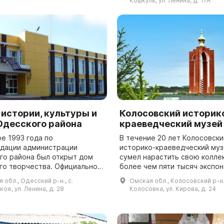
Кошкуль, ул. Ленина, д. 17А
формирования села, природе 
 истории, культуры и
Колосовский историк
Одесского района
краеведческий музей
е 1993 года по
В течение 20 лет Колосовски
дации администрации
историко-краеведческий муз
го района был открыт дом
сумел нарастить свою колле
го творчества. Официальное
более чем пяти тысяч экспон
е состоялось 5 мая 1994
Основу ее составили предме
 обл., Одесский р-н., с.
Омская обл., Колосовский р-н.,
работу по организации
переданные из школьного му
ое, ул. Ленина, д. 28
Колосовка, ул. Кирова, д. 24
 декоративно-пр...
Корнеевым В. Ф....