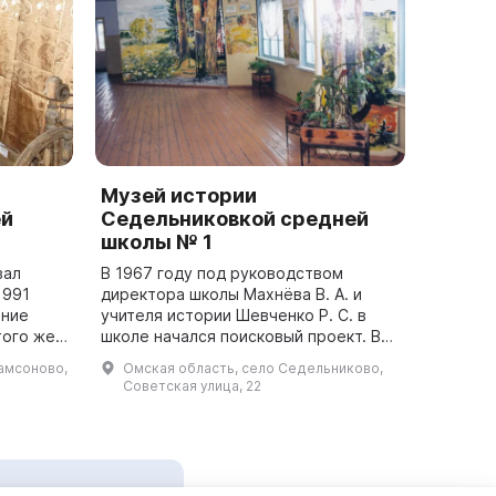
Музей истории
ей
Седельниковкой средней
школы № 1
вал
В 1967 году под руководством
1991
директора школы Махнёва В. А. и
ание
учителя истории Шевченко Р. С. в
того же
школе начался поисковый проект. В
е
1970 году был открыт зал боевой
Самсоново,
Омская область, село Седельниково,
 получил
славы в честь 35-летия Победы в
Советская улица, 22
Великой ...