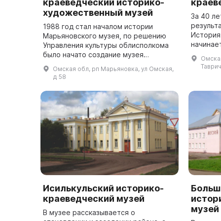
краеведческий историко-
краев
художественный музей
За 40 ле
результ
1988 год стал началом истории
История
Марьяновского музея, по решению
начинает
Управления культуры облисполкома
30-лети
было начато создание музея
Омская
Отечест
исторического профиля,
Таврич
Омская обл, рп Марьяновка, ул Омская,
пионеров
посвященного боям под Марьяновкой
д 58
в 1918 году. В 1995 г...
Исилькульский историко-
Больш
краеведческий музей
истор
музей
В музее рассказывается о