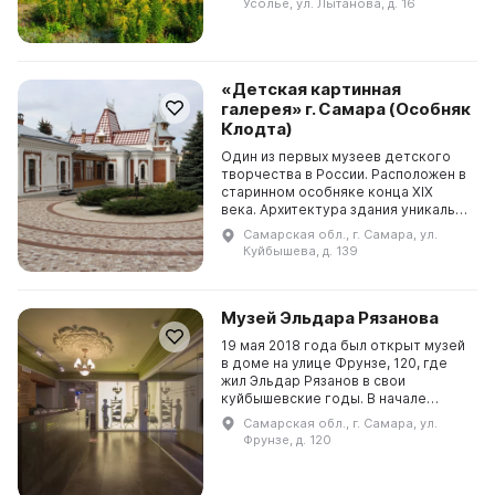
Усолье, ул. Лытанова, д. 16
большая коллекция п...
«Детская картинная
галерея» г. Самара (Особняк
Клодта)
Один из первых музеев детского
творчества в России. Расположен в
старинном особняке конца ХIХ
века. Архитектура здания уникальна
- второго такого в Самаре не найти!
Самарская обл., г. Самара, ул.
Хозяин дома, купец Иван
Куйбышева, д. 139
Андреевич К...
Музей Эльдара Рязанова
19 мая 2018 года был открыт музей
в доме на улице Фрунзе, 120, где
жил Эльдар Рязанов в свои
куйбышевские годы. В начале
путешествия по музею посетители
Самарская обл., г. Самара, ул.
погружаются в историю города,
Фрунзе, д. 120
страны и войны, к...