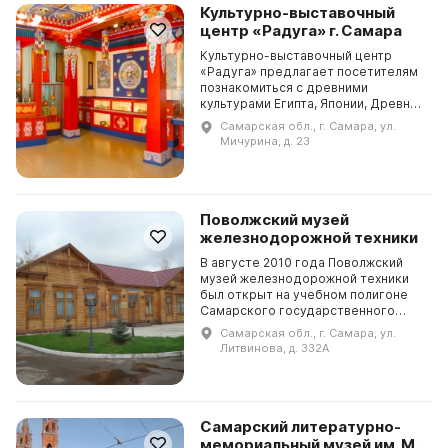
Культурно-выставочный
центр «Радуга» г. Самара
Культурно-выставочный центр
«Радуга» предлагает посетителям
познакомиться с древними
культурами Египта, Японии, Древней
Греции, Тибета и Индии, а также с
Самарская обл., г. Самара, ул.
историей России, выставленной в
Мичурина, д. 23
зале «Россия. ...
Поволжский музей
железнодорожной техники
В августе 2010 года Поволжский
музей железнодорожной техники
был открыт на учебном полигоне
Самарского государственного
университета путей сообщения.
Самарская обл., г. Самара, ул.
Это место было выбрано не
Литвинова, д. 332А
случайно, ведь здесь про...
Самарский литературно-
мемориальный музей им. М.