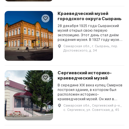
Краеведческий музей
городского округа Сызрань
28 декабря 1925 года Сызранский
музей открыл свою первую
экспозицию. Этот день стал днём
рождения музея. В 1927 году музей
приобрёл картины знаменитых
Самарская обл., г. Сызрань, пер.
художников: Н.И. Шишкина, Л.К.
Достоевского, д. 34
Саврасова, И.К. Ай...
Сергиевский историко-
краеведческий музей
В середине XIX века купец Смирнов
построил здание, в котором был
расположен историко-
краеведческий музей. Он жил в
одном крыле, а в другом
Самарская обл., Сергиевский р-н.,
находилась его торговая зала. В
с. Сергиевск, ул. Советская, д. 45
годы советской власти Смирнов...