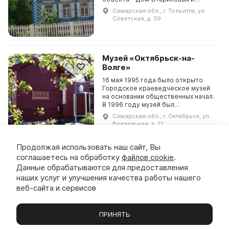
бывший купеческий дом. Он был
Самарская обл., г. Тольятти, ул.
основан в 1997 году. Цель музея -
Советская, д. 39
сохранение, изучение и
популяризац...
Музей «Октябрьск-на-
Волге»
16 мая 1995 года было открыто
Городское краеведческое музей
на основании общественных начал.
В 1996 году музей был
зарегистрирован в Областном
Самарская обл., г. Октябрьск, ул.
управлении культуры и получил
Вокзальная, д. 12
статус муниципального учреж...
Продолжая использовать наш сайт, Вы
соглашаетесь на обработку
файлов cookie
.
Музей-театр «Жигулевская
Данные обрабатываются для предоставления
сказка»
наших услуг и улучшения качества работы нашего
Музей-театр «Жигулевская сказка»
веб-сайта и сервисов
предлагает посетителям
увлекательное путешествие в мир
фольклорных героев Самарской
ПРИНЯТЬ
Луки. Здесь можно познакомиться с
Самарская обл., г. Жигулевск, с.
Музеи
Выставки
Экскурсии
Чаты
Вы
Хозяйкой Жигулевских гор,