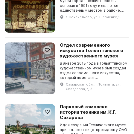
музей города Похвистнево был
основан в 1991 году и является
единственным местом в районе,
где можно познакомиться с
г. Похвистнево, ул. Шевченко,15
историей местности. В музее
организованы такие экспозиции...
Отдел современного
искусства Тольяттинского
художественного музея
В январе 2013 года в Тольяттинском
художественном музее был создан
отдел современного искусства,
который помогает
популяризировать актуальное
Самарская обл., г. Тольятти, ул.
искусство и знакомить горожан с
Свердлова, д. 3
его основными тенденциями....
Парковый комплекс
истории техники им. К.Г.
Сахарова
Идея создания Технического музея
принадлежит вице-президенту ОАО