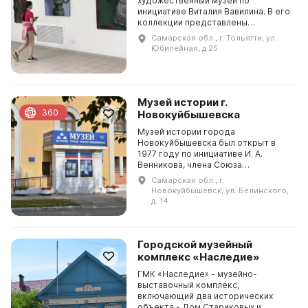
художественный музей по
инициативе Виталия Вавилина. В его
коллекции представлены
произведения русских художников,
Самарская обл., г. Тольятти, ул.
работающих в реалистическом
Юбилейная, д 25
стиле со времени послевоенного
пер...
Музей истории г.
360
Новокуйбышевска
Музей истории города
Новокуйбышевска был открыт в
1977 году по инициативе И. А.
Венникова, члена Союза
журналистов России. Создание
Самарская обл., г.
музея было осуществлено
Новокуйбышевск, ул. Белинского,
совместными усилиями городских
д. 14
властей и про...
Городской музейный
комплекс «Наследие»
ГМК «Наследие» - музейно-
выставочный комплекс,
включающий два исторических
объекта - Дом Стариковых и