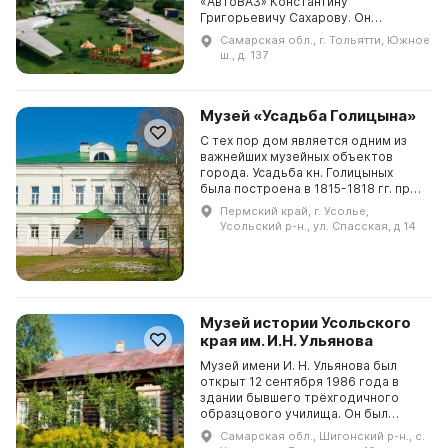
«АвтоВАЗ» Константину
Григорьевичу Сахарову. Он
представлял музей не только как
Самарская обл., г. Тольятти, Южное
коллекцию экспонатов техники и
ш., д. 137
технологий советской про...
Музей «Усадьба Голицына»
С тех пор дом является одним из
важнейших музейных объектов
города. Усадьба кн. Голицыных
была построена в 1815-1818 гг. при
управлении Григория Костарева и
Пермский край, г. Усолье,
Михаила Чиркова. Проект здания
Усольский р-н., ул. Спасская, д 14
может прина...
Музей истории Усольского
края им. И.Н. Ульянова
Музей имени И. Н. Ульянова был
открыт 12 сентября 1986 года в
здании бывшего трёхгодичного
образцового училища. Он был
задуман как музей народного
Самарская обл., Шигонский р-н., с.
образования, и в нём была собрана