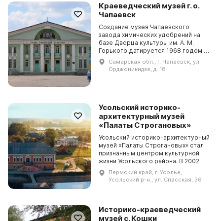
Краеведческий музей г. о.
Чапаевск
Создание музея Чапаевского
завода химических удобрений на
базе Дворца культуры им. А. М.
Горького датируется 1968 годом.
Работу по организации и
Самарская обл., г. Чапаевск, ул.
наполняемости музея возложили на
Орджоникидзе, д. 18
работников завода: П. ...
Усольский историко-
архитектурный музей
«Палаты Строгановых»
Усольский историко-архитектурный
музей «Палаты Строгановых» стал
признанным центром культурной
жизни Усольского района. В 2002
году администрация Усольского
Пермский край, г. Усолье,
муниципального района основала
Усольский р-н., ул. Спасская, 36
Усольский и...
Историко-краеведческий
музей с. Кошки