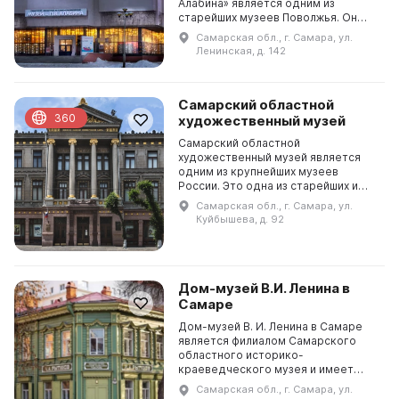
Алабина» является одним из
старейших музеев Поволжья. Он
расположен в нескольких зданиях,
Самарская обл., г. Самара, ул.
главным из которых является
Ленинская, д. 142
бывший Самарский филиа...
Самарский областной
360
художественный музей
Самарский областной
художественный музей является
одним из крупнейших музеев
России. Это одна из старейших и
престижных выставочных площадок
Самарская обл., г. Самара, ул.
в Самарской области, где
Куйбышева, д. 92
проводятся мастер-классы, лекции
и...
Дом-музей В.И. Ленина в
Самаре
Дом-музей В. И. Ленина в Самаре
является филиалом Самарского
областного историко-
краеведческого музея и имеет
федеральное значение. Он
Самарская обл., г. Самара, ул.
расположен на территории бывшей