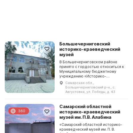
Большечерниговский
историко-краеведческий
музей
В Большечерниговском районе
принято с гордостью относиться к
Муниципальному бюджетному
учреждению «Историко-
краеведческому музею имени
Самарская обл.,
Героя Социалистического Труда Н.
Большечерниговский р-н., с.
П. Попова», находящемуся в селе ...
Августовка, ул. Победы, д. 43
Самарский областной
360
историко-краеведческий
музей им. П.В. Алабина
«Самарский областной историко-
краеведческий музей им. П. В.