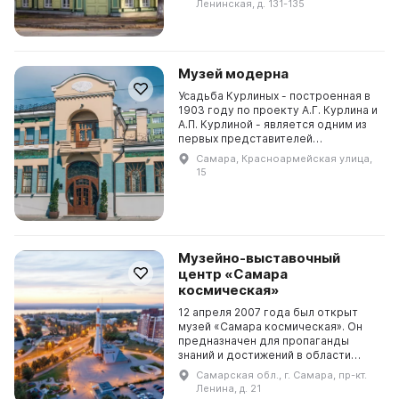
Ленинская, д. 131-135
городской купеческой усадьбы ХIХ
...
Музей модерна
Усадьба Курлиных - построенная в
1903 году по проекту А.Г. Курлина и
А.П. Курлиной - является одним из
первых представителей
архитектурного стиля модерн в
Самара, Красноармейская улица,
Самаре. Здесь был открыт Музей
15
Модерна, котор...
Музейно-выставочный
центр «Самара
космическая»
12 апреля 2007 года был открыт
музей «Самара космическая». Он
предназначен для пропаганды
знаний и достижений в области
космического ракетостроения, а
Самарская обл., г. Самара, пр-кт.
также для приобщения молодых
Ленина, д. 21
людей к отечественны...