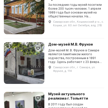
За последние годы музей посетили
более 200 тысяч человек. 1 апреля
1989 года был основан музей на
общественных началах. На
руководство был назначен учитель
Самарская обл., Кошкинский р-н., с.
истории Кирьянов Николай
Кошки, ул. 60 лет Октября, влд. 21В
Филиппович, котор...
Дом-музей М.В. Фрунзе
Дом-музей М. В. Фрунзе в Самаре
является памятником жилого
зодчества, построенным в 1891
году. Здесь работают с 23 февраля
1934 года. В 2004 году в канун 70-
Самарская обл., г. Самара, ул.
летия музея была открыта новая
Фрунзе, д. 114
экспозиция, ...
Музей актуального
реализма г. Тольятти
В 2011 году был создан