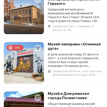
Горького
Самарский литературно-
мемориальный музей имени М.
Горького был открыт 18 июня 1941
года в доме по улице Разина, 126.
Здесь жил Горький в 1895 году.
Самарская обл., г. Самара, ул.
Сейчас музей находится на улице
Фрунзе, д. 155
Фрунзе, где в 1899-1...
Музей-панорама «Огненная
360
дуга»
В День воинской славы 23 августа
2021 г. в селе Борское Самарской
области был открыт музей-
панорама «Огненная дуга»,
посвященный Герою Советского
Самарская область, село Борское,
Союза Игишеву Григорию
Красноармейская улица, 104А
Ивановичу и героям боя на Тепло...
Музей и Дом ремесел
города Похвистнево
Общественный краеведческий