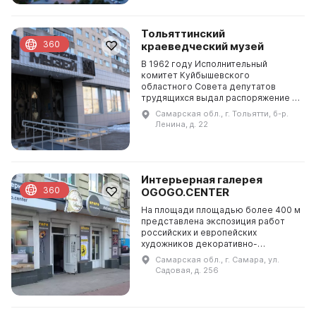
Тольяттинский
360
краеведческий музей
В 1962 году Исполнительный
комитет Куйбышевского
областного Совета депутатов
трудящихся выдал распоряжение о
перебазировании музея
Самарская обл., г. Тольятти, б-р.
краеведения из г. Жигулевска в г.
Ленина, д. 22
Тольятти. Это был первоначальный
ша...
Интерьерная галерея
360
OGOGO.CENTER
На площади площадью более 400 м
представлена экспозиция работ
российских и европейских
художников декоративно-
прикладного искусства, мебели,
Самарская обл., г. Самара, ул.
светильников, предметов
Садовая, д. 256
интерьера, сувениров и подарков.
Та...