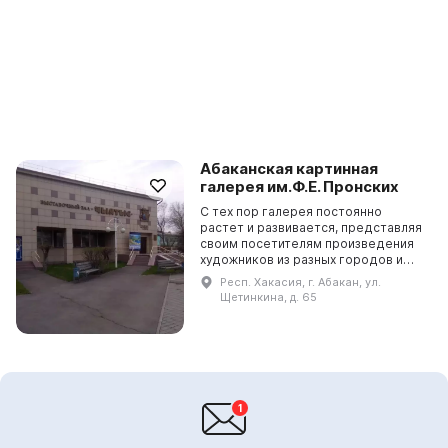
Абаканская картинная
галерея им.Ф.Е. Пронских
С тех пор галерея постоянно
растет и развивается, представляя
своим посетителям произведения
художников из разных городов и
регионов России. Абаканская
Респ. Хакасия, г. Абакан, ул.
картинная галерея приглашает всех
Щетинкина, д. 65
желающих посет...