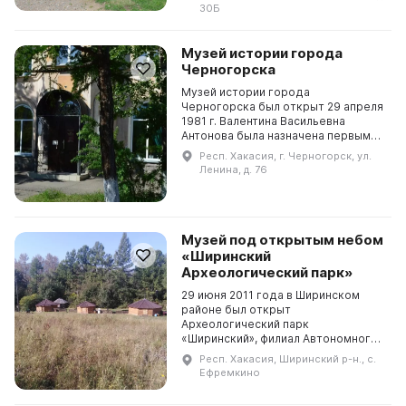
Копьёвской сельской средней шк...
30Б
Музей истории города
Черногорска
Музей истории города
Черногорска был открыт 29 апреля
1981 г. Валентина Васильевна
Антонова была назначена первым
директором и внесла большой
Респ. Хакасия, г. Черногорск, ул.
вклад в формирование и
Ленина, д. 76
сохранение историко-культурного
нас...
Музей под открытым небом
«Ширинский
Археологический парк»
29 июня 2011 года в Ширинском
районе был открыт
Археологический парк
«Ширинский», филиал Автономного
учреждения культуры Ширинский
Респ. Хакасия, Ширинский р-н., с.
районный краеведческий музей
Ефремкино
имени Д. С. Лалетина. В парке
объединены...