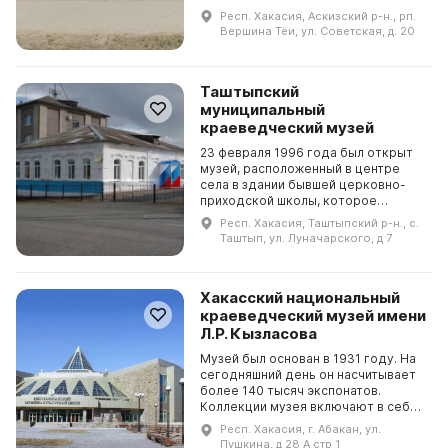
директором был Бабешко Михаил
Респ. Хакасия, Аскизский р-н., рп.
Александрович, а таксидермистом
Вершина Тёи, ул. Советская, д. 20
работал Сокол Юрий Викто...
Таштыпский
муниципальный
краеведческий музей
23 февраля 1996 года был открыт
музей, расположенный в центре
села в здании бывшей церковно-
приходской школы, которое
датируется началом прошлого
Респ. Хакасия, Таштыпский р-н., с.
века. Это одноэтажное строение из
Таштып, ул. Луначарского, д 7
кирпича ручной работ...
Хакасский национальный
краеведческий музей имени
Л.Р. Кызласова
Музей был основан в 1931 году. На
сегодняшний день он насчитывает
более 140 тысяч экспонатов.
Коллекции музея включают в себя
редкие предметы из камня, бронзы
Респ. Хакасия, г. Абакан, ул.
и железа, украшения и оружие
Пушкина, д 28 А стр 1