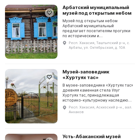
Арбатский муниципальный
музей под открытым небом
Музей под открытым небом
Арбатский муниципальный
предлагает посетителям прогулки
по историческим и
археологическим местам, где они
Респ. Хакасия, Таштыпский р-н, с.
могут познакомиться с историей и
Арбаты, ул. Октябрьская, д. 10А
культурой Арбатского поселения.
А...
Музей-заповедник
«Хуртуях тас»
В музее-заповеднике «Хуртуях тас»
древняя каменная стела Улуг
Хуртуях тас, принадлежащая
историко-культурному наследию
Хакасии, является главным
Респ. Хакасия, Аскизский р-н., аал.
экспонатом. Также в музее
Анхаков
представлена подлинная хакасс...
Усть-Абаканский музей