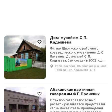
Дом-музей им.С.П.
Кадышева
Филиал Ширинского районного
краеведческого музея имени Д. С.
Лалетина, Дом-музей С. П.
Кадышева, был создан в 2002 году,
и в нем представлены личные вещи,
Респ. Хакасия, Ширинский р-н., аал.
рукописи, фотографии и
Трошкин, ул. Кадышева, д 18
аудиозаписи великого х...
Абаканская картинная
галерея им.Ф.Е. Пронских
С тех пор галерея постоянно
растет и развивается, представляя
своим посетителям произведения