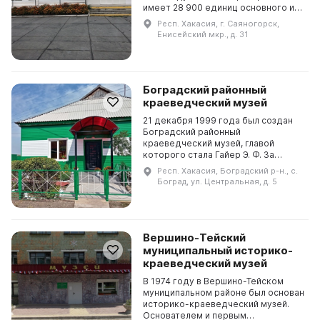
имеет 28 900 единиц основного и
вспомогательного хранения. В
Респ. Хакасия, г. Саяногорск,
музее представлены экспонаты в
Енисейский мкр., д. 31
двух залах: "Зал ...
Боградский районный
краеведческий музей
21 декабря 1999 года был создан
Боградский районный
краеведческий музей, главой
которого стала Гайер Э. Ф. За
первые годы существования было
Респ. Хакасия, Боградский р-н., с.
принято множество мер по
Боград, ул. Центральная, д. 5
созданию музейного фонда,
состояще...
Вершино-Тейский
муниципальный историко-
краеведческий музей
В 1974 году в Вершино-Тейском
муниципальном районе был основан
историко-краеведческий музей.
Основателем и первым