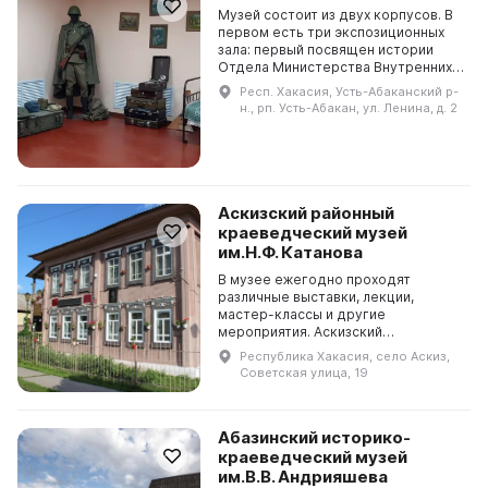
Музей состоит из двух корпусов. В
первом есть три экспозиционных
зала: первый посвящен истории
Отдела Министерства Внутренних
дел по Усть-Абаканскому району с
Респ. Хакасия, Усть-Абаканский р-
1923 года, второй - Юнармии и
н., рп. Усть-Абакан, ул. Ленина, д. 2
Боевому бра...
Аскизский районный
краеведческий музей
им.Н.Ф. Катанова
В музее ежегодно проходят
различные выставки, лекции,
мастер-классы и другие
мероприятия. Аскизский
краеведческий музей им. Н. Ф.
Республика Хакасия, село Аскиз,
Катанова расположен в селе Аскиз
Советская улица, 19
в двухэтажном деревянном здании,
пос...
Абазинский историко-
краеведческий музей
им.В.В. Андрияшева