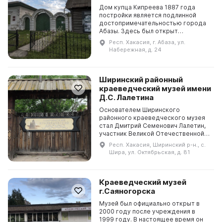
Дом купца Кипреева 1887 года
постройки является подлинной
достопримечательностью города
Абазы. Здесь был открыт
Абазинский краеведческий музей
Респ. Хакасия, г. Абаза, ул.
им. В. В. Андрияшева, который
Набережная, д. 24
получил звание «Лучшего мун...
Ширинский районный
краеведческий музей имени
Д.С. Лалетина
Основателем Ширинского
районного краеведческого музея
стал Дмитрий Семенович Лалетин,
участник Великой Отечественной
войны, учитель географии и
Респ. Хакасия, Ширинский р-н., с.
руководитель школьного музея. 3
Шира, ул. Октябрьская, д. 81
ноября 1977 года в местн...
Краеведческий музей
г.Саяногорска
Музей был официально открыт в
2000 году после учреждения в
1999 году. В настоящее время он