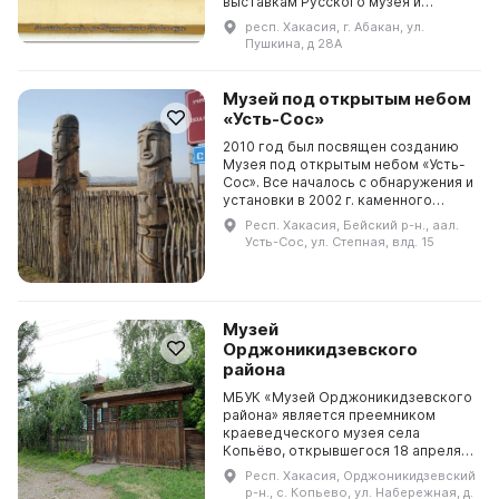
выставкам Русского музея и
пользоваться богатейшей
респ. Хакасия, г. Абакан, ул.
библиотекой крупнейшего в России
Пушкина, д 28А
художественного музея. Проект
пред...
Музей под открытым небом
«Усть-Сос»
2010 год был посвящен созданию
Музея под открытым небом «Усть-
Сос». Все началось с обнаружения и
установки в 2002 г. каменного
изваяния Окуневской эпохи,
Респ. Хакасия, Бейский р-н., аал.
которое привлекло внимание
Усть-Сос, ул. Степная, влд. 15
общественных и рели...
Музей
Орджоникидзевского
района
МБУК «Музей Орджоникидзевского
района» является преемником
краеведческого музея села
Копьёво, открывшегося 18 апреля
1993 г. Андрианова Лидия
Респ. Хакасия, Орджоникидзевский
Васильевна, учитель истории
р-н., с. Копьево, ул. Набережная, д.