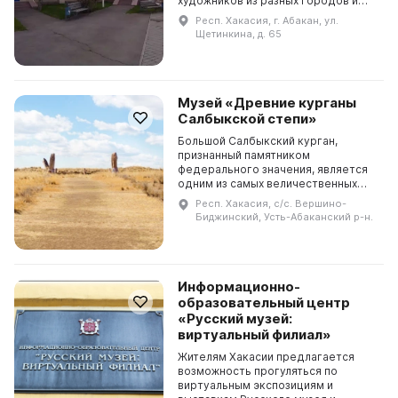
художников из разных городов и
регионов России. Абаканская
Респ. Хакасия, г. Абакан, ул.
картинная галерея приглашает всех
Щетинкина, д. 65
желающих посет...
Музей «Древние курганы
Салбыкской степи»
Большой Салбыкский курган,
признанный памятником
федерального значения, является
одним из самых величественных
представителей культурного
Респ. Хакасия, с/с. Вершино-
наследия на территории Сибири. В
Биджинский, Усть-Абаканский р-н.
2007 году был создан музей по...
Информационно-
образовательный центр
«Русский музей:
виртуальный филиал»
Жителям Хакасии предлагается
возможность прогуляться по
виртуальным экспозициям и