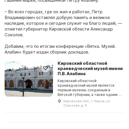
гашения марки, посвящённой Петру Алабину.
– Во всех городах, где он жил и работал, Петр
Владимирович оставлял добрую память и великое
наследие, которое и сегодня служит на благо людей, —
отметил губернатор Кировской области Александр
Соколов.
Добавим, что по итогам конференции «Вятка. Музей.
Алабин» будет издан сборник докладов.
Кировский областной
краеведческий музей имени
П.В. Алабина
Кировский областной
краеведческий музей является
первым музеем, созданным в
Вятской губернии, а также одним из
старейших музеев в России. Он был
Кировская обл., г. Киров, ул.
основан в 1866 году по инициативе
Спасская, д. 6
представителя российс ...