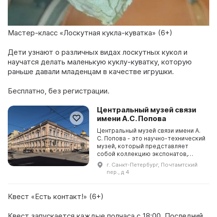
Мастер-класс «Лоскутная кукла-куватка» (6+)
Дети узнают о различных видах лоскутных кукол и
научатся делать маленькую куклу-куватку, которую
раньше давали младенцам в качестве игрушки.
Бесплатно, без регистрации.
Центральный музей связи
имени А.С. Попова
Центральный музей связи имени А.
С. Попова - это научно-технический
музей, который представляет
собой коллекцию экспонатов,
посвященных истории развития
г. Санкт-Петербург, Почтамтский
средств связи. Здесь можно
пер., д 4
увидеть почтовые и т ...
Квест «Есть контакт!» (6+)
Квест запускается каждые полчаса с 18:00. Последний