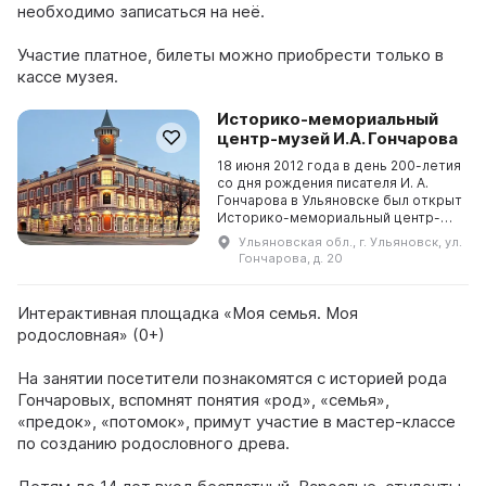
необходимо записаться на неё.
Участие платное, билеты можно приобрести только в
кассе музея.
Историко-мемориальный
центр-музей И.А. Гончарова
18 июня 2012 года в день 200-летия
со дня рождения писателя И. А.
Гончарова в Ульяновске был открыт
Историко-мемориальный центр-
музей. Он был создан на базе уже
Ульяновская обл., г. Ульяновск, ул.
существовавшего Историко-
Гончарова, д. 20
литературного ...
Интерактивная площадка «Моя семья. Моя
родословная» (0+)
На занятии посетители познакомятся с историей рода
Гончаровых, вспомнят понятия «род», «семья»,
«предок», «потомок», примут участие в мастер-классе
по созданию родословного древа.