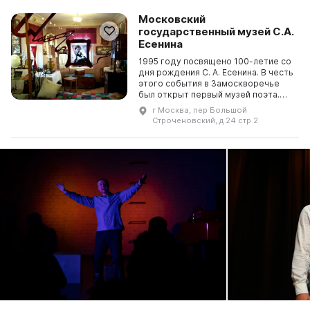
Московский
государственный музей С.А.
Есенина
1995 году посвящено 100-летие со
дня рождения С. А. Есенина. В честь
этого события в Замоскворечье
был открыт первый музей поэта.
Это место стало государственным
г Москва, пер Большой
музеем в 1996 году, привлекая
Строченовский, д 24 стр 2
внимание ...