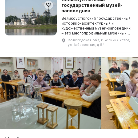
государственный музей-
заповедник
Великоустюгский государственный
историко-архитектурный и
художественный музей-заповедник
– это многопрофильный музейный
комплекс, включающий в себя 15
Вологодская обл, г Великий Устюг,
памятников архитектуры
ул Набережная, д 64
республиканского значения. ...