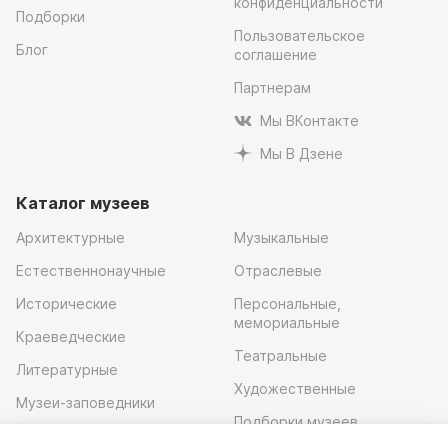
конфиденциальности
Подборки
Пользовательское
Блог
соглашение
Партнерам
Мы ВКонтакте
Мы В Дзене
Каталог музеев
Архитектурные
Музыкальные
Естественнонаучные
Отраслевые
Исторические
Персональные,
мемориальные
Краеведческие
Театральные
Литературные
Художественные
Музеи-заповедники
Подборки музеев
Музей современного