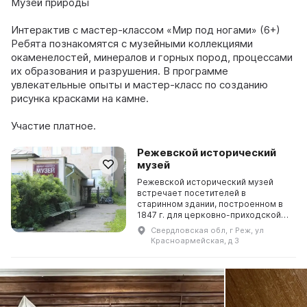
Музей природы
Интерактив с мастер-классом «Мир под ногами» (6+)
Ребята познакомятся с музейными коллекциями
окаменелостей, минералов и горных пород, процессами
их образования и разрушения. В программе
увлекательные опыты и мастер-класс по созданию
рисунка красками на камне.
Участие платное.
Режевской исторический
музей
Режевской исторический музей
встречает посетителей в
старинном здании, построенном в
1847 г. для церковно-приходской
школы при Богоявленском храме.
Свердловская обл, г Реж, ул
Первопроходцы музейного дела
Красноармейская, д 3
собирали материалы об и ...