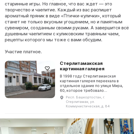
старинные игры. Но главное, что вас ждет — это
творчество и чаепитие. Каждый из вас распишет
ароматный пряник в виде «Птички-кулички», который
станет не только вкусным угощением, но и памятным
сувениром, созданным своими руками. А завершится всё
душевным чаепитием с куликовским травяным чаем,
рецепты которого мы тоже с вами обсудим.
Участие платное.
Стерлитамакская
картинная галерея
В 1998 году Стерлитамакская
картинная галерея переехала в
отдельное здание по улице Мира,
60, которое требовало
капитального ремонта. Вскоре
Респ. Башкортостан, г.
было предоставлено просторное
Стерлитамак, ул.
выставочное здание, и 23 дека ...
Коммунистическая, д. 84