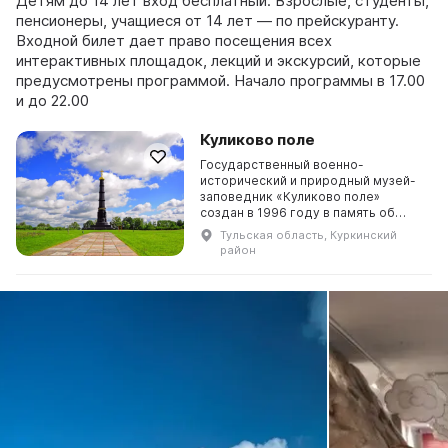
Детям до 14 лет вход бесплатный. Взрослые, студенты,
пенсионеры, учащиеся от 14 лет — по прейскуранту.
Входной билет дает право посещения всех
интерактивных площадок, лекций и экскурсий, которые
предусмотрены программой. Начало программы в 17.00
и до 22.00
Куликово поле
Государственный военно-
исторический и природный музей-
заповедник «Куликово поле»
создан в 1996 году в память об
одном из величайших сражений
Тульская область, Куркинский
средневековья – Куликовской
район
битве. Победа на Куликовом поле ...