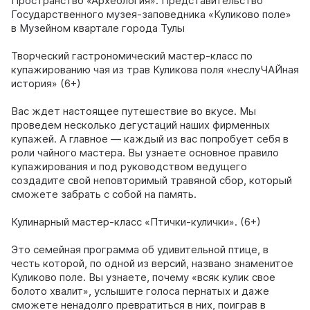
Пространство «Археология». Представительство
Государственного музея-заповедника «Куликово поле»
в Музейном квартале города Тулы
Творческий гастрономический мастер-класс по
купажированию чая из трав Куликова поля «неслуЧАЙная
история» (6+)
Вас ждет настоящее путешествие во вкусе. Мы
проведем несколько дегустаций наших фирменных
купажей. А главное — каждый из вас попробует себя в
роли чайного мастера. Вы узнаете основное правило
купажирования и под руководством ведущего
создадите свой неповторимый травяной сбор, который
сможете забрать с собой на память.
Кулинарный мастер-класс «Птички-кулички». (6+)
Это семейная программа об удивительной птице, в
честь которой, по одной из версий, названо знаменитое
Куликово поле. Вы узнаете, почему «всяк кулик свое
болото хвалит», услышите голоса пернатых и даже
сможете ненадолго превратиться в них, поиграв в