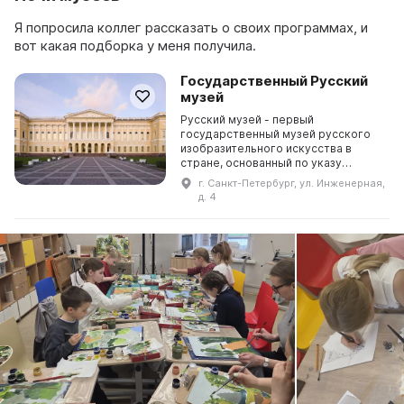
Я попросила коллег рассказать о своих программах, и
вот какая подборка у меня получила.
Государственный Русский
музей
Русский музей - первый
государственный музей русского
изобразительного искусства в
стране, основанный по указу
Александра III, а в 1895 году
г. Санкт-Петербург, ул. Инженерная,
подписанному Николаем II. В мае
д. 4
1895 года началась перестро ...