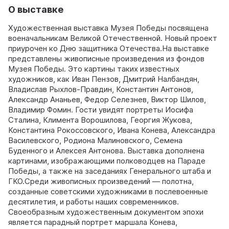
О выставке
Художественная выставка Музея Победы посвящена
военачальникам Великой Отечественной. Новый проект
приурочен ко Дню защитника Отечества.На выставке
представлены живописные произведения из фондов
Музея Победы. Это картины таких известных
художников, как Иван Пензов, Дмитрий Налбандян,
Владислав Рыхлов-Правдин, Константин Антонов,
Александр Ананьев, Федор Селезнев, Виктор Шилов,
Владимир Фомин. Гости увидят портреты Иосифа
Сталина, Климента Ворошилова, Георгия Жукова,
Константина Рокоссовского, Ивана Конева, Александра
Василевского, Родиона Малиновского, Семена
Буденного и Алексея Антонова. Выставка дополнена
картинами, изображающими полководцев на Параде
Победы, а также на заседаниях Генерального штаба и
ГКО.Среди живописных произведений — полотна,
созданные советскими художниками в послевоенные
десятилетия, и работы наших современников.
Своеобразным художественным документом эпохи
является парадный портрет маршала Конева,