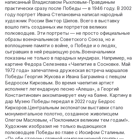
написанный Владиславом Рыхловым‑Правдиным
практически сразу после Победы — в 1946 году. В 2002
году портрет Ивана Степановича написал народный
художник России Виктор Шилов. Всего в выставку
вошло пять созданных им портретов великих
полководцев. Эти портреты — не просто официальные
образы военачальников Советского Союза, но и
воплощение памяти о войне, о Победе и о людях,
сыгравших в ней решающую роль.Военачальники
показаны не только в парадных мундирах. Например, на
картине Федора Селезнева «Чаепитие в Сосновке. Май
1972 года» запечатлена дружеская встреча маршалов
Победы Георгия Жукова и Ивана Баграмяна с певцом
Бедросом Кирковым. Во время чаепития артист
исполняет легендарную песню «Алеша», а Георгий
Константинович аккомпанирует ему на баяне. Картину в
дар Музею Победы передал в 2022 году Бедрос
Киркоров.Центральным экспонатом выставки стало
монументальное полотно, созданное живописцем
Олегом Масловым, «Поклонимся великим тем годам!».
Художник изобразил не только выдающихся
полководцев Победы во главе с Иосифом Сталиным.
«По обе стороны главной композиционной группы —