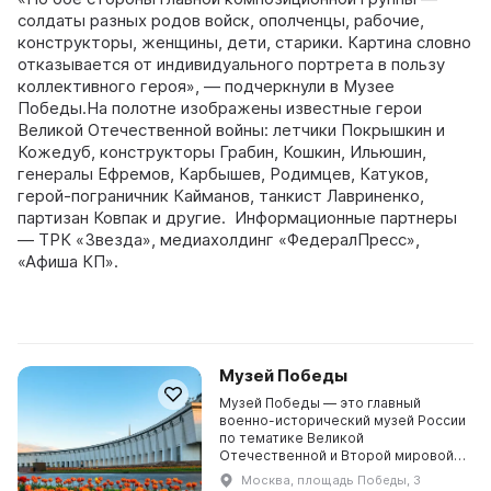
солдаты разных родов войск, ополченцы, рабочие,
конструкторы, женщины, дети, старики. Картина словно
отказывается от индивидуального портрета в пользу
коллективного героя», — подчеркнули в Музее
Победы.На полотне изображены известные герои
Великой Отечественной войны: летчики Покрышкин и
Кожедуб, конструкторы Грабин, Кошкин, Ильюшин,
генералы Ефремов, Карбышев, Родимцев, Катуков,
герой-пограничник Кайманов, танкист Лавриненко,
партизан Ковпак и другие. Информационные партнеры
— ТРК «Звезда», медиахолдинг «ФедералПресс»,
«Афиша КП».
Музей Победы
Музей Победы — это главный
военно-исторический музей России
по тематике Великой
Отечественной и Второй мировой
войн, один из крупнейших военно-
Москва, площадь Победы, 3
исторических музеев мира,