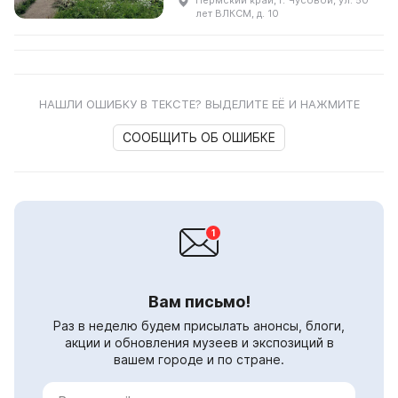
Пермский край, г. Чусовой, ул. 50
разведки и раскопки со
лет ВЛКСМ, д. 10
школьниками. В фонда...
НАШЛИ ОШИБКУ В ТЕКСТЕ? ВЫДЕЛИТЕ ЕЁ И НАЖМИТЕ
СООБЩИТЬ ОБ ОШИБКЕ
Вам письмо!
Раз в неделю будем присылать анонсы, блоги,
акции и обновления музеев и экспозиций в
вашем городе и по стране.