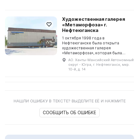
Художественная галерея
«Метаморфоза» г.
Нефтеюганска
1 октября 1998 года в
Нефтеюганске была открыта
художественная галерея
«Метаморфоза», которая была
построена при поддержке гранта
АО. Ханты-Мансийский Автономный
губернатора ХМАО. Директор и
округ - Югра, г. Нефтеюганск, мкр.
создатель галереи - Зонина
10-й, д. 14
Светлана Никол...
НАШЛИ ОШИБКУ В ТЕКСТЕ? ВЫДЕЛИТЕ ЕЁ И НАЖМИТЕ
СООБЩИТЬ ОБ ОШИБКЕ