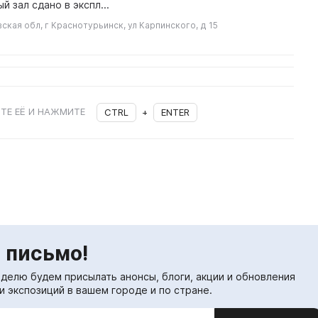
й зал сдано в экспл...
кая обл, г Краснотурьинск, ул Карпинского, д 15
ТЕ ЕЁ И НАЖМИТЕ
CTRL
+
ENTER
 письмо!
еделю будем присылать анонсы, блоги, акции и обновления
и экспозиций в вашем городе и по стране.