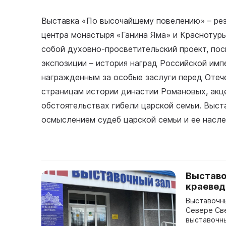
Выставка «По высочайшему повелению» – рез
центра монастыря «Ганина Яма» и Краснотурь
собой духовно-просветительский проект, по
экспозиции – история наград Российской имп
награжденным за особые заслуги перед Отеч
страницам истории династии Романовых, акце
обстоятельствах гибели царской семьи. Выст
осмыслением судеб царской семьи и ее насле
Выставо
краевед
Выставочны
Севере Св
выставочн