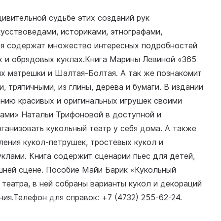
дивительной судьбе этих созданий рук
кусствоведами, историками, этнографами,
ия содержат множество интересных подробностей
х и обрядовых куклах.Книга Марины Левиной «365
ях матрешки и Шалтая-Болтая. А так же познакомит
, тряпичными, из глины, дерева и бумаги. В издании
анию красивых и оригинальных игрушек своими
ками» Натальи Трифоновой в доступной и
ганизовать кукольный театр у себя дома. А также
ения кукол-петрушек, тростевых кукол и
клами. Книга содержит сценарии пьес для детей,
шней сцене. Пособие Майи Барик «Кукольный
театра, в ней собраны варианты кукол и декораций
ия.Телефон для справок: +7 (4732) 255-62-24.