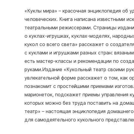
«Куклы мира» – красочная энциклопедия об у
человеческих. Книга написана известными ис
театральными режиссерами. Страницы издан
о куклах-игрушках, куклах-моделях, народны
кукол со всего света» расскажет о создател
с куклами и игрушками разных стран: вязаными
есть мастер-классы и рекомендации по созд
руками.Издание «Кукольный театр своими ру
увлекательной форме расскажет о том, как ор
познакомит с простейшими приемами изготовл
марионеток, подскажет приемы управления ку
которых можно без труда поставить на дома
театр» – настоящая энциклопедия домашнего 
для самодеятельного кукольного представлен