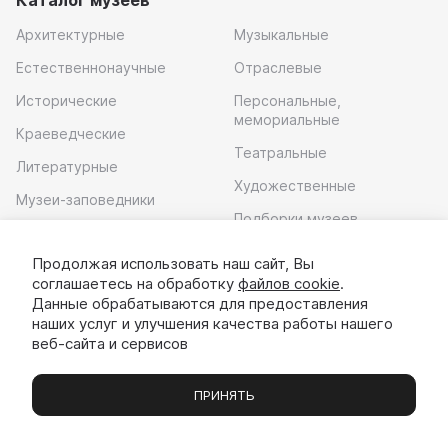
Архитектурные
Музыкальные
Естественнонаучные
Отраслевые
Исторические
Персональные,
мемориальные
Краеведческие
Театральные
Литературные
Художественные
Музеи-заповедники
Подборки музеев
Музей современного
искусства
Продолжая использовать наш сайт, Вы
соглашаетесь на обработку
файлов cookie
.
Скачать приложение
Данные обрабатываются для предоставления
наших услуг и улучшения качества работы нашего
веб-сайта и сервисов
ПРИНЯТЬ
Музеи
Выставки
Экскурсии
Чаты
Вы
© 2022 - 2026 «Идём в музей»