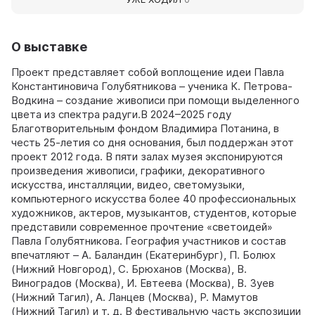
О выставке
Проект представляет собой воплощение идеи Павла
Константиновича Голубятникова – ученика К. Петрова-
Водкина – создание живописи при помощи выделенного
цвета из спектра радуги.В 2024–2025 году
Благотворительным фондом Владимира Потанина, в
честь 25-летия со дня основания, был поддержан этот
проект 2012 года. В пяти залах музея экспонируются
произведения живописи, графики, декоративного
искусства, инсталляции, видео, светомузыки,
компьютерного искусства более 40 профессиональных
художников, актеров, музыкантов, студентов, которые
представили современное прочтение «светоидей»
Павла Голубятникова. География участников и состав
впечатляют – А. Баландин (Екатеринбург), П. Болюх
(Нижний Новгород), С. Брюханов (Москва), В.
Виноградов (Москва), И. Евтеева (Москва), В. Зуев
(Нижний Тагил), А. Ланцев (Москва), Р. Мамутов
(Нижний Тагил) и т. д. В фестивальную часть экспозиции