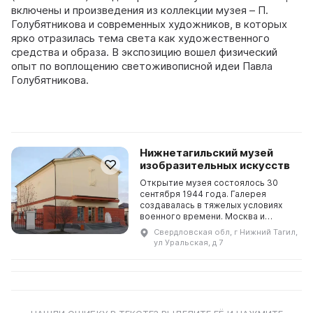
включены и произведения из коллекции музея – П.
Голубятникова и современных художников, в которых
ярко отразилась тема света как художественного
средства и образа. В экспозицию вошел физический
опыт по воплощению светоживописной идеи Павла
Голубятникова.
Нижнетагильский музей
изобразительных искусств
Открытие музея состоялось 30
сентября 1944 года. Галерея
создавалась в тяжелых условиях
военного времени. Москва и
Ленинград дали Тагилу картины из
Свердловская обл, г Нижний Тагил,
запасных фондов Третьяковской
ул Уральская, д 7
Галереи и Русского муз...