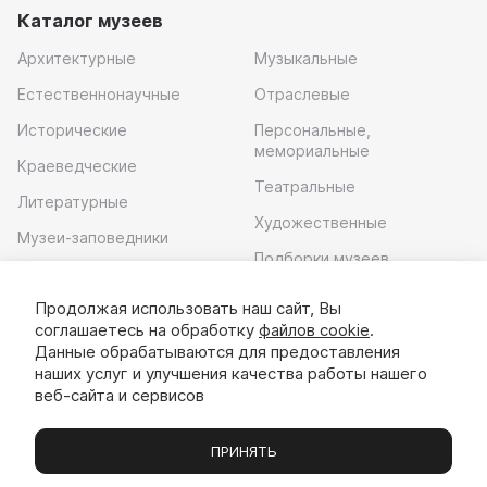
Каталог музеев
Архитектурные
Музыкальные
Естественнонаучные
Отраслевые
Исторические
Персональные,
мемориальные
Краеведческие
Театральные
Литературные
Художественные
Музеи-заповедники
Подборки музеев
Музей современного
искусства
Продолжая использовать наш сайт, Вы
соглашаетесь на обработку
файлов cookie
.
Скачать приложение
Данные обрабатываются для предоставления
наших услуг и улучшения качества работы нашего
веб-сайта и сервисов
ПРИНЯТЬ
Музеи
Выставки
Экскурсии
Чаты
Вы
© 2022 - 2026 «Идём в музей»