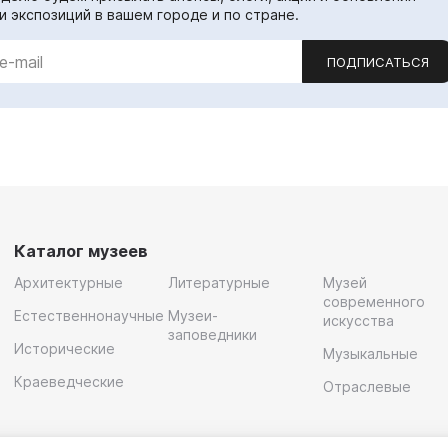
и экспозиций в вашем городе и по стране.
ПОДПИСАТЬСЯ
Каталог музеев
Архитектурные
Литературные
Музей
современного
Естественнонаучные
Музеи-
искусства
заповедники
Исторические
Музыкальные
Краеведческие
Отраслевые