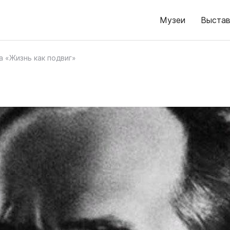
Музеи
Выстав
а «Жизнь как подвиг»