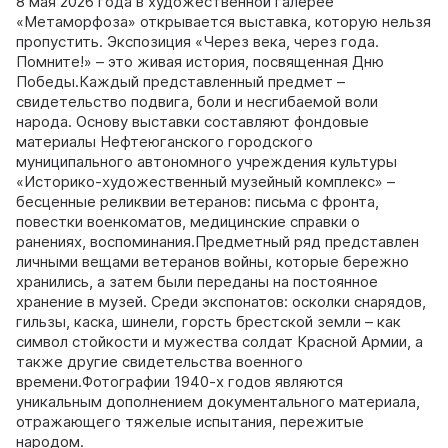
8 мая 2026 года в художественной галерее
«Метаморфоза» открывается выставка, которую нельзя
пропустить. Экспозиция «Через века, через года.
Помните!» – это живая история, посвященная Дню
Победы.Каждый представленный предмет –
свидетельство подвига, боли и несгибаемой воли
народа. Основу выставки составляют фондовые
материалы Нефтеюганского городского
муниципального автономного учреждения культуры
«Историко-художественный музейный комплекс» –
бесценные реликвии ветеранов: письма с фронта,
повестки военкоматов, медицинские справки о
ранениях, воспоминания.Предметный ряд представлен
личными вещами ветеранов войны, которые бережно
хранились, а затем были переданы на постоянное
хранение в музей. Среди экспонатов: осколки снарядов,
гильзы, каска, шинели, горсть брестской земли – как
символ стойкости и мужества солдат Красной Армии, а
также другие свидетельства военного
времени.Фотографии 1940-х годов являются
уникальным дополнением документального материала,
отражающего тяжелые испытания, пережитые
народом.