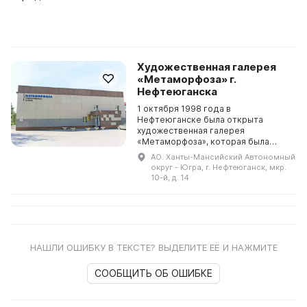
Художественная галерея
«Метаморфоза» г.
Нефтеюганска
1 октября 1998 года в
Нефтеюганске была открыта
художественная галерея
«Метаморфоза», которая была
построена при поддержке гранта
АО. Ханты-Мансийский Автономный
губернатора ХМАО. Директор и
округ - Югра, г. Нефтеюганск, мкр.
создатель галереи - Зонина
10-й, д. 14
Светлана Никол...
НАШЛИ ОШИБКУ В ТЕКСТЕ? ВЫДЕЛИТЕ ЕЁ И НАЖМИТЕ
СООБЩИТЬ ОБ ОШИБКЕ