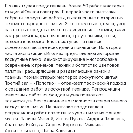
В залах музея представлены более 50 работ мастериц
студии «Южная палитра». В первой части выставки
собраны лоскутные работы, выполненные в старинных
техниках народного шитья. Это лоскутные одеяла, узор
на которых представляет традиционные техники, такие
как русский квадрат, ляпочиха, треугольники, соты,
полоска к полоске. Блок выступает в них как
основополагающее всех идей и принципов. Во второй
части экспозиции «Иголка» представлены авторские
лоскутные панно, демонстрирующие многообразие
современных приемов, техник и богатство цветовой
палитры, расширяющие и раздвигающие рамки и
границы техник старых мастеров лоскутного шитья.
Третий зал – «Полотно» – отражает творческий подход
к созданию работ в лоскутной технике. Репродукции
известных работ из фондов музея позволяют
подчеркнуть безграничные возможности современного
лоскутного шитья. На выставке представлены
репродукции работ известных художников из фондов
музея: Ларисы Мягкой, Игоря Пугача, Андрея Яковлева,
Анатолия Бойчука, Сергея Воржева, Михаила
Архангельского, Павла Калягина.