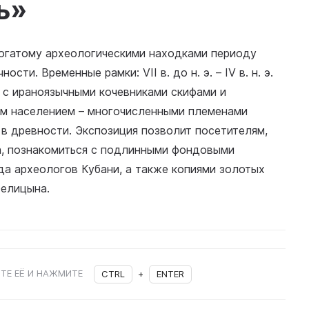
ь»
огатому археологическими находками периоду
ти. Временные рамки: VII в. до н. э. – IV в. н. э.
я с ираноязычными кочевниками скифами и
ым населением – многочисленными племенами
в древности. Экспозиция позволит посетителям,
да, познакомиться с подлинными фондовыми
да археологов Кубани, а также копиями золотых
Фелицына.
ТЕ ЕЁ И НАЖМИТЕ
CTRL
+
ENTER