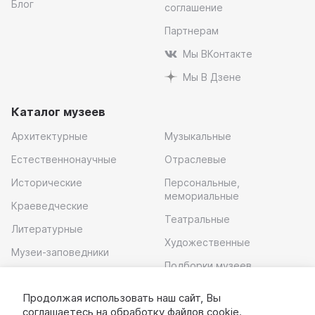
Блог
соглашение
Партнерам
Мы ВКонтакте
Мы В Дзене
Каталог музеев
Архитектурные
Музыкальные
Естественнонаучные
Отраслевые
Исторические
Персональные,
мемориальные
Краеведческие
Театральные
Литературные
Художественные
Музеи-заповедники
Подборки музеев
Музей современного
искусства
Продолжая использовать наш сайт, Вы
соглашаетесь на обработку
файлов cookie
.
Скачать приложение