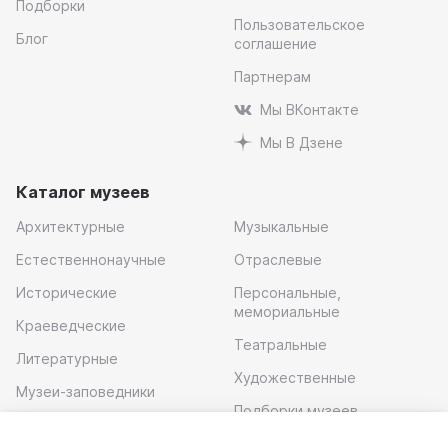
Подборки
Пользовательское
Блог
соглашение
Партнерам
Мы ВКонтакте
Мы В Дзене
Каталог музеев
Архитектурные
Музыкальные
Естественнонаучные
Отраслевые
Исторические
Персональные,
мемориальные
Краеведческие
Театральные
Литературные
Художественные
Музеи-заповедники
Подборки музеев
Музей современного
искусства