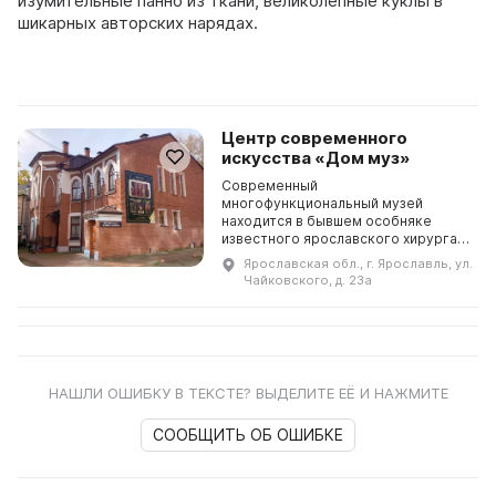
изумительные панно из ткани, великолепные куклы в
шикарных авторских нарядах.
Центр современного
искусства «Дом муз»
Современный
многофункциональный музей
находится в бывшем особняке
известного ярославского хирурга
Николая Бибикова, автора
Ярославская обл., г. Ярославль, ул.
поэтического переложения «Слово
Чайковского, д. 23а
о полку Игореве», большого друга
оперного пев...
НАШЛИ ОШИБКУ В ТЕКСТЕ? ВЫДЕЛИТЕ ЕЁ И НАЖМИТЕ
СООБЩИТЬ ОБ ОШИБКЕ