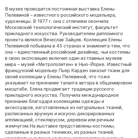
В музее проводится постоянная выставка Елены
Пелевиной – известного российского модельера,
художницы. В 1977 г. она с отличием окончила
Московский технологический институт, факультет
прикладного искусства. Руководителем дипломного
проекта являлся Вячеслав Зайцев. Коллекция Елены
Пелевиной побывала в 45 странах и знаменита тем, что
она – единственный российский дизайнер, чьи костюмы
в свою экспозицию включил один из главных музеев
мира – музей «Метрополитен» в Нью-Йорке. Известный
французский модельер Пьер Карден заказал ткани для
своей коллекции у Елены Пелевиной, что тоже
указывает на признание таланта автора в общемировом
масштабе. Елена продвигает традиции русского
прикладного искусства. Получила международное
признание благодаря коллекциям одежды и
аксессуаров, изготовленных из натуральных тканей,
расписанных вручную и искусно декорированных
аппликацией, стеклярусом, деревом или речным
жемчугом.На выставке представлены костюмы,
сделанные в разных техниках, из разных тканей,