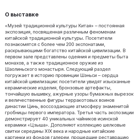
О выставке
«Музей традиционной культуры Китая» – постоянная
экспозиция, посвященная различным феноменам
китайской традиционной культуры. Посетители
познакомятся с более чем 200 экспонатами,
раскрывающими богатство китайской цивилизации. В
первом зале представлены одеяния и предметы быта
монахов, а также традиционное оружие из
Шаолиньского монастыря. Следующий раздел
погружает в историю провинции Шэньси – сердца
китайской цивилизации: посетители увидят изысканные
керамические изделия, бронзовые артефакты,
тончайшую вышивку, ажурные узоры бумажных вырезок
и величественные фигуры терракотовых воинов
династии Цинь, воссоздающие атмосферу знаменитой
гробницы первого императора. Третья часть экспозиции
демонстрирует 40 уникальных чайников исинской
керамики «Цзыша». Дополняют коллекцию шелковые
свитки середины XIX века и народные китайские
картинки из фондов галереи, прошедшие реставрацию