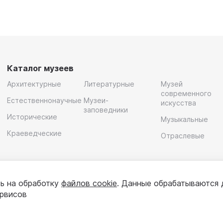
Каталог музеев
Архитектурные
Литературные
Музей
современного
Естественнонаучные
Музеи-
искусства
заповедники
Исторические
Музыкальные
Краеведческие
Отраслевые
ь на обработку
файлов cookie
. Данные обрабатываются 
ервисов
олитика конфиденциальности
Пользовательское соглашени