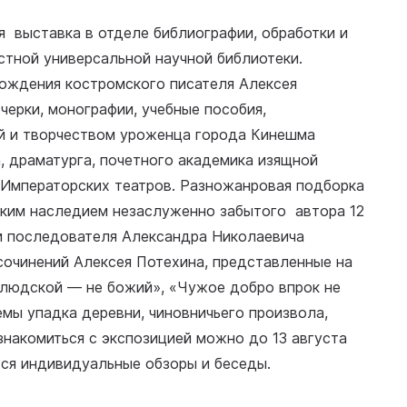
 выставка в отделе библиографии, обработки и
стной универсальной научной библиотеки.
рождения костромского писателя Алексея
черки, монографии, учебные пособия,
ей и творчеством уроженца города Кинешма
, драматурга, почетного академика изящной
и Императорских театров. Разножанровая подборка
ским наследием незаслуженно забытого автора 12
 и последователя Александра Николаевича
сочинений Алексея Потехина, представленные на
 людской — не божий», «Чужое добро впрок не
емы упадка деревни, чиновничьего произвола,
знакомиться с экспозицией можно до 13 августа
тся индивидуальные обзоры и беседы.