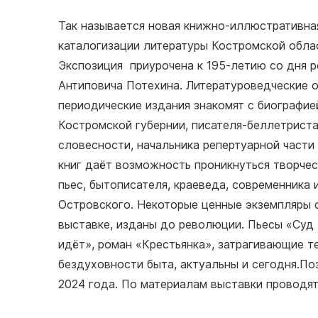
Так называется новая книжно-иллюстративная
каталогизации литературы Костромской обла
Экспозиция приурочена к 195-летию со дня 
Антиповича Потехина. Литературоведческие о
периодические издания знакомят с биографи
Костромской губернии, писателя-беллетриста
словесности, начальника репертуарной част
книг даёт возможность проникнуться творче
пьес, бытописателя, краеведа, современника
Островского. Некоторые ценные экземпляры 
выставке, изданы до революции. Пьесы «Суд
идёт», роман «Крестьянка», затрагивающие т
бездуховности быта, актуальны и сегодня.По
2024 года. По материалам выставки проводя