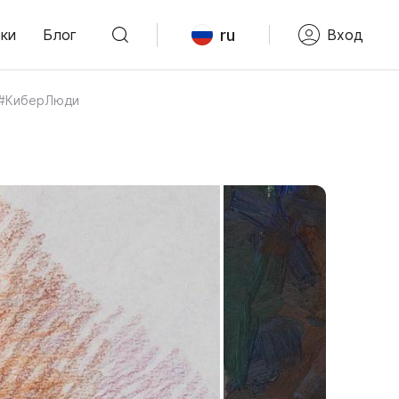
ru
ки
Блог
Вход
а #КиберЛюди