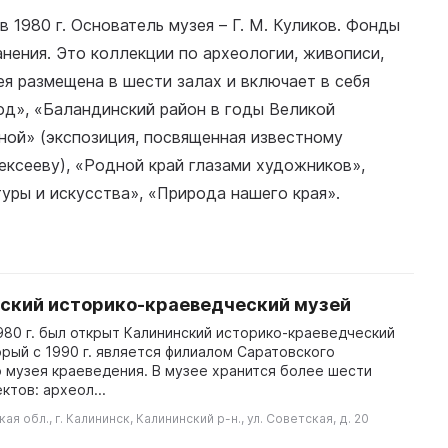
 1980 г. Основатель музея – Г. М. Куликов. Фонды
анения. Это коллекции по археологии, живописи,
ея размещена в шести залах и включает в себя
д», «Баландинский район в годы Великой
ной» (экспозиция, посвященная известному
ксееву), «Родной край глазами художников»,
уры и искусства», «Природа нашего края».
ский историко-краеведческий музей
980 г. был открыт Калининский историко-краеведческий
орый с 1990 г. является филиалом Саратовского
 музея краеведения. В музее хранится более шести
ктов: археол...
ая обл., г. Калининск, Калининский р-н., ул. Советская, д. 20