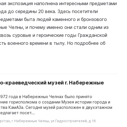
нная экспозиция наполнена интересными предметами
ода до середины 20 века. Здесь посетители
предметами быта людей каменного и бронзового
ные Челны, и почему именно они стали одним из
квозь суровые и героические годы Гражданской
ь военного времени в тылу. Но подробнее об
о-краеведческий музей г. Набережные
1972 года в Набережных Челнах было принято
ние горисполкома о создании Музея истории города и
тва КамАЗа. Сегодня музей расположен в двухэтажном
едлагает посет...
рстан, г Набережные Челны, ул Гидростроителей, д 16