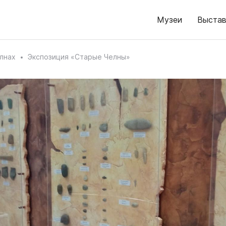
Музеи
Выстав
лнах
Экспозиция «Старые Челны»