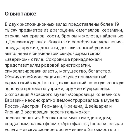
О выставке
В двух экспозиционных залах представлены более 19
тысяч предметов из драгоценных металлов, керамики,
стекла, минералов, кости, бронзы и железа, найденные
в Донских курганах. Золотые и серебряные украшения,
посуда, оружие, доспехи, детали конской упряжи
выполнены в знаменитом скифо-сарматском
«зверином» стиле. Сокровища принадлежали
представителям родовой аристократии,
символизировали власть, могущество, богатство.
Жемчужиной коллекции выступает знаменитый
сарматский клад I в. н. э., включающий золотую конскую
попону и предметы упряжи, оружие и украшения.
Экспозиция Азовского музея «Сокровища кочевников
Евразии» неоднократно демонстрировалась в музеях
России, Австрии, Германии, Франции, Швейцарии и
Японии.В экспозиции посетитель может
воспользоваться бесплатным мультимедиагидом,
созданным на платформе «Артефакт». Дополнительная
услуга – экскурсионное обслуживание (стоимость от